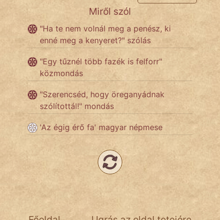
NapHold
Miről szól
"Ha te nem volnál meg a penész, ki
Név nélkül
enné meg a kenyeret?" szólás
pszichopati
"Egy tűznél több fazék is felforr"
közmondás
szegény legény
"Szerencséd, hogy öreganyádnak
Hoffer Botond
szólítottál!" mondás
szemfüles
'Az égig érő fa' magyar népmese
Főoldal
Ugrás az oldal tetejére