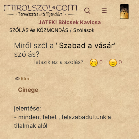
SZÓLÁS ÉS KÖZMONDÁS
témák:
JÁTÉK! Bölcsek Kavicsa
Bibliai
SZÓLÁS és KÖZMONDÁS
/
Szólások
Kifejezések
Miről szól a
"
Szabad a vásár
"
szólás?
Közmondások
Tetszik ez a szólás?
0
0
Rímelő
955
Szállóigék
Cinege
Szóláscsoportok
Szólások
jelentése:
- mindent lehet , felszabadultunk a
Tréfás
tilalmak alól