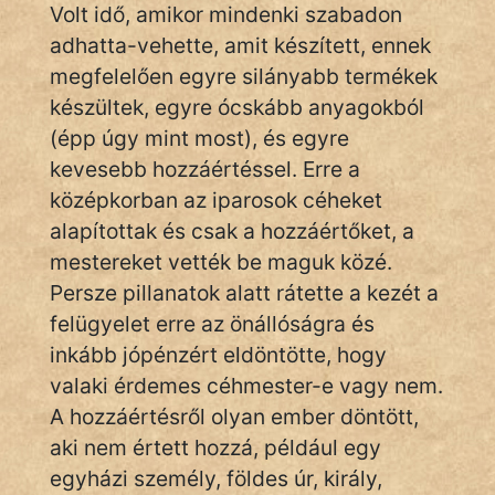
Volt idő, amikor mindenki szabadon
adhatta-vehette, amit készített, ennek
megfelelően egyre silányabb termékek
IRODALOM
készültek, egyre ócskább anyagokból
SZÓLÁS
(épp úgy mint most), és egyre
És
kevesebb hozzáértéssel. Erre a
KÖZMONDÁS
középkorban az iparosok céheket
alapítottak és csak a hozzáértőket, a
PSZICHO
mestereket vették be maguk közé.
ZENE
Persze pillanatok alatt rátette a kezét a
felügyelet erre az önállóságra és
FILM
inkább jópénzért eldöntötte, hogy
valaki érdemes céhmester-e vagy nem.
ÉLETMÓD
A hozzáértésről olyan ember döntött,
MAGYARSÁG
aki nem értett hozzá, például egy
És
egyházi személy, földes úr, király,
TÖRTÉNELEM