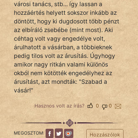
városi tanács, stb... így lassan a
hozzáértés helyett sokszor inkább az
Népszerű szerzőink:
döntött, hogy ki dugdosott több pénzt
az elbíráló zsebébe (mint most). Aki
cinege
céhtag volt vagy engedélye volt,
árulhatott a vásárban, a többieknek
fantom
pedig tilos volt az árusítás. Úgyhogy
Hunor
amikor nagy ritkán valami különös
okból nem kötötték engedélyhez az
Jób Gedeon
árusítást, azt mondták: "Szabad a
vásár!"
Láron Ádám
mikkamakka
Hasznos volt az írás?
0
0
vörös ördög
nagyöreg
MEGOSZTOM:
Hozzászólok