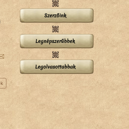
Szerzőink
i
Legnépszerűbbek
Legolvasottabbak
ok