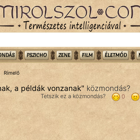
MONDÁS
PSZICHO
ZENE
FILM
ÉLETMÓD
Rímelő
nak, a példák vonzanak
"
közmondás?
Tetszik ez a közmondás?
0