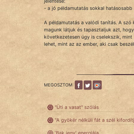
jelentése:
- a jó példamutatás sokkal hatásosabb
IRODALOM
A példamutatás a valódi tanítás. A szó 
magunk látjuk és tapasztaljuk azt, hog
SZÓLÁS
következetesen úgy is cselekszik, mint
És
lehet, mint az az ember, aki csak beszél
KÖZMONDÁS
PSZICHO
ZENE
MEGOSZTOM:
FILM
ÉLETMÓD
"Üti a vasat" szólás
MAGYARSÁG
"A gyökér nélküli fát a szél kiford
És
'Bak jegy' energiája
TÖRTÉNELEM