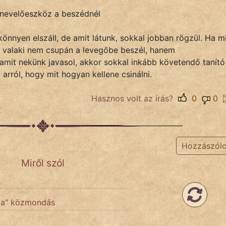
 nevelőeszköz a beszédnél
könnyen elszáll, de amit látunk, sokkal jobban rögzül. Ha m
y valaki nem csupán a levegőbe beszél, hanem
 amit nekünk javasol, akkor sokkal inkább követendő tanító
 arról, hogy mit hogyan kellene csinálni.
Hasznos volt az írás?
0
0
Hozzászól
Miről szól
ítja" közmondás