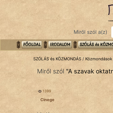
SZÓLÁS ÉS KÖZMONDÁS
témák:
Bibliai
Miről szól a(z)
Kifejezések
Közmondások
FŐOLDAL
IRODALOM
SZÓLÁS és KÖZ
Rímelő
SZÓLÁS és KÖZMONDÁS
/
Közmondások
Szállóigék
Miről szól
"
A szavak oktat
Szóláscsoportok
Szólások
1399
Tréfás
Cinege