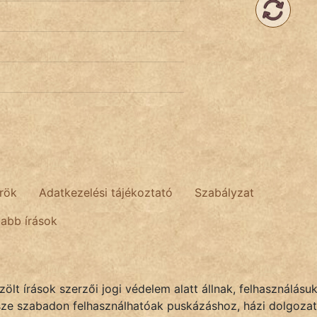
rök
Adatkezelési tájékoztató
Szabályzat
tabb írások
lt írások szerzői jogi védelem alatt állnak, felhasználásu
sze szabadon felhasználhatóak puskázáshoz, házi dolgozat