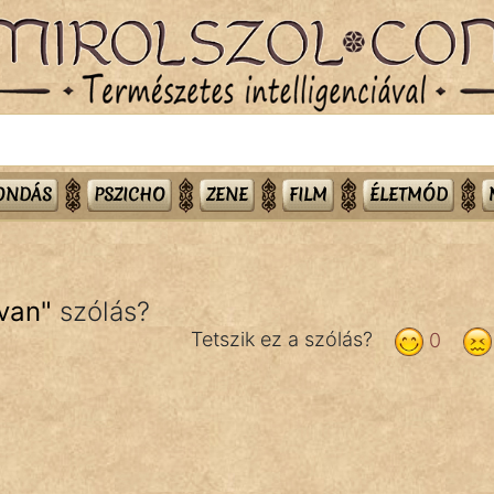
MONDÁS
PSZICHO
ZENE
FILM
ÉLETMÓD
 van
"
szólás?
Tetszik ez a szólás?
0