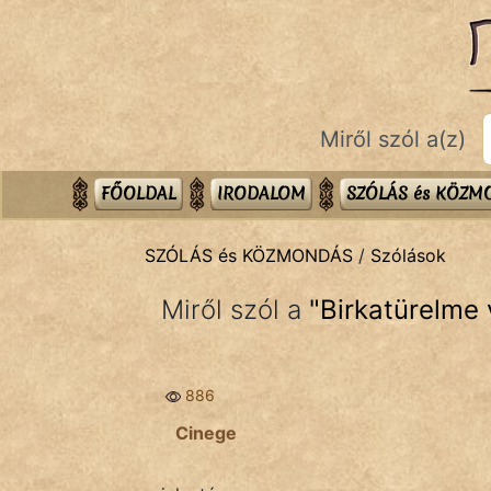
SZÓLÁS ÉS KÖZMONDÁS
témák:
Bibliai
Miről szól a(z)
Kifejezések
Közmondások
FŐOLDAL
IRODALOM
SZÓLÁS és KÖZ
Rímelő
SZÓLÁS és KÖZMONDÁS
/
Szólások
Szállóigék
Miről szól a
"
Birkatürelme
Szóláscsoportok
Szólások
886
Tréfás
Cinege