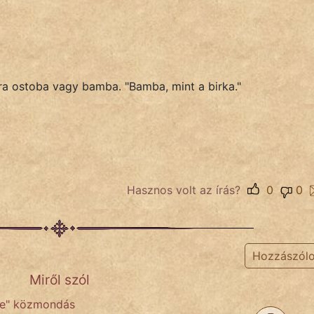
ira ostoba vagy bamba. "Bamba, mint a birka."
Hasznos volt az írás?
0
0
Hozzászól
Miről szól
ve" közmondás