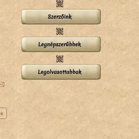
Szerzőink
Legnépszerűbbek
Legolvasottabbak
ok