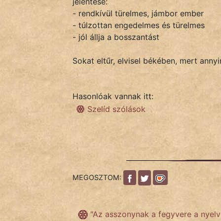
jelentése:
- rendkívül türelmes, jámbor ember
- túlzottan engedelmes és türelmes
IRODALOM
- jól állja a bosszantást
SZÓLÁS
Sokat eltűr, elvisel békében, mert anny
És
KÖZMONDÁS
Hasonlóak vannak itt:
PSZICHO
Szelíd szólások
ZENE
FILM
ÉLETMÓD
MEGOSZTOM:
MAGYARSÁG
És
TÖRTÉNELEM
"Az asszonynak a fegyvere a nyel