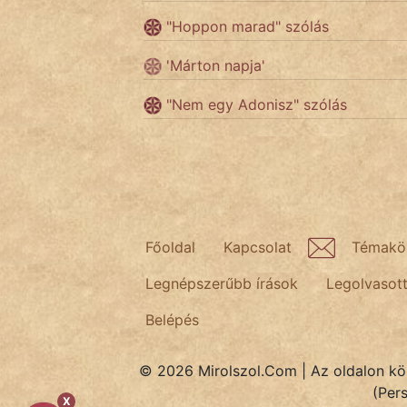
"Hoppon marad" szólás
Népszerű szerzőink:
'Márton napja'
cinege
"Nem egy Adonisz" szólás
fantom
Hunor
Jób Gedeon
Főoldal
Kapcsolat
Témakö
Láron Ádám
Legnépszerűbb írások
Legolvasot
mikkamakka
Belépés
vörös ördög
© 2026 Mirolszol.Com | Az oldalon közö
nagyöreg
(Per
X