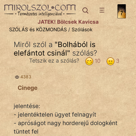
SZÓLÁS ÉS KÖZMONDÁS
témák:
JÁTÉK! Bölcsek Kavicsa
Bibliai
SZÓLÁS és KÖZMONDÁS
/
Szólások
Kifejezések
Miről szól a
"
Bolhából is
elefántot csinál
Közmondások
"
szólás?
Tetszik ez a szólás?
10
3
Rímelő
4383
Szállóigék
Cinege
Szóláscsoportok
Szólások
jelentése:
- jelentéktelen ügyet felnagyít
Tréfás
- apróságot nagy horderejű dologként
tüntet fel