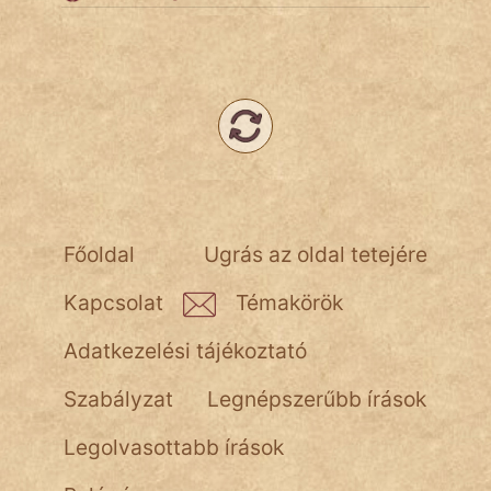
Népszerű szerzőink:
cinege
fantom
Hunor
Főoldal
Ugrás az oldal tetejére
Jób Gedeon
Kapcsolat
Témakörök
Láron Ádám
Adatkezelési tájékoztató
mikkamakka
Szabályzat
Legnépszerűbb írások
vörös ördög
Legolvasottabb írások
nagyöreg