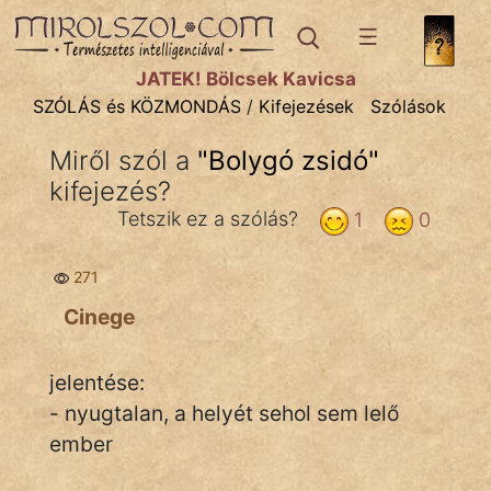
SZÓLÁS ÉS KÖZMONDÁS
témák:
JÁTÉK! Bölcsek Kavicsa
Bibliai
SZÓLÁS és KÖZMONDÁS
/
Kifejezések
Szólások
Kifejezések
Miről szól a
"
Bolygó zsidó
"
kifejezés?
Közmondások
Tetszik ez a szólás?
1
0
Rímelő
271
Szállóigék
Cinege
Szóláscsoportok
Szólások
jelentése:
- nyugtalan, a helyét sehol sem lelő
Tréfás
ember