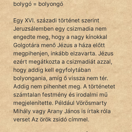
bolygó = bolyongó
Egy XVI. századi történet szerint
IRODALOM
Jeruzsálemben egy csizmadia nem
SZÓLÁS
engedte meg, hogy a nagy kínokkal
És
Golgotára menő Jézus a háza előtt
KÖZMONDÁS
megpihenjen, inkább elzavarta. Jézus
ezért megátkozta a csizmadiát azzal,
PSZICHO
hogy addig kell egyfolytában
ZENE
bolyongania, amíg ő vissza nem tér.
Addig nem pihenhet meg. A történetet
FILM
számtalan festmény és irodalmi mű
ÉLETMÓD
megjelenítette. Például Vörösmarty
Mihály vagy Arany János is írtak róla
MAGYARSÁG
verset Az örök zsidó címmel.
És
TÖRTÉNELEM