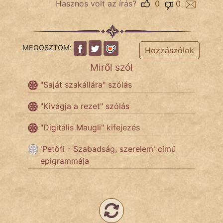
Hasznos volt az írás?
0
0
Népszerű szerzőink:
MEGOSZTOM:
Hozzászólok
cinege
Miről szól
fantom
"Saját szakállára" szólás
Hunor
"Kivágja a rezet" szólás
Jób Gedeon
"Digitális Maugli" kifejezés
Láron Ádám
'Petőfi - Szabadság, szerelem' című
mikkamakka
epigrammája
vörös ördög
nagyöreg