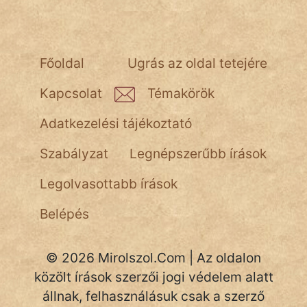
NapHold
Név nélkül
Főoldal
Ugrás az oldal tetejére
pszichopati
Kapcsolat
Témakörök
szegény legény
Adatkezelési tájékoztató
Hoffer Botond
Szabályzat
Legnépszerűbb írások
szemfüles
Legolvasottabb írások
Belépés
© 2026 Mirolszol.Com | Az oldalon
közölt írások szerzői jogi védelem alatt
állnak, felhasználásuk csak a szerző