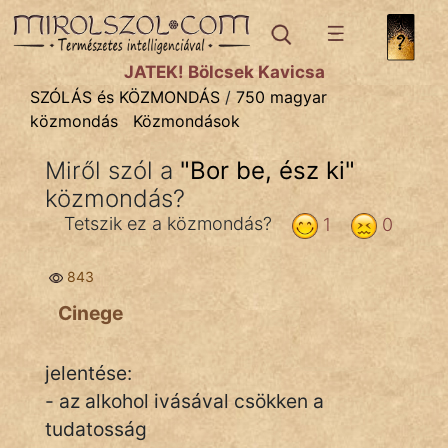
SZÓLÁS ÉS KÖZMONDÁS
témák:
JÁTÉK! Bölcsek Kavicsa
Bibliai
SZÓLÁS és KÖZMONDÁS
/
750 magyar
közmondás
Közmondások
Kifejezések
Miről szól a
"
Bor be, ész ki
"
Közmondások
közmondás?
Rímelő
Tetszik ez a közmondás?
1
0
Szállóigék
843
Szóláscsoportok
Cinege
Szólások
jelentése:
Tréfás
- az alkohol ivásával csökken a
tudatosság