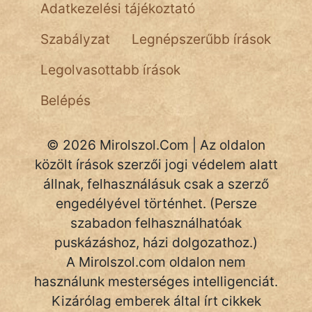
Adatkezelési tájékoztató
NapHold
Szabályzat
Legnépszerűbb írások
Név nélkül
Legolvasottabb írások
pszichopati
Belépés
szegény legény
Hoffer Botond
© 2026 Mirolszol.Com | Az oldalon
közölt írások szerzői jogi védelem alatt
szemfüles
állnak, felhasználásuk csak a szerző
engedélyével történhet. (Persze
szabadon felhasználhatóak
puskázáshoz, házi dolgozathoz.)
A Mirolszol.com oldalon nem
használunk mesterséges intelligenciát.
Kizárólag emberek által írt cikkek