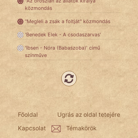
"Az oroszlán az állatok királya"
közmondás
Népszerű szerzőink:
"Megleli a zsák a foltját" közmondás
'Benedek Elek - A csodaszarvas'
cinege
'Ibsen - Nóra (Babaszoba)' című
fantom
színműve
Hunor
Jób Gedeon
Láron Ádám
mikkamakka
Főoldal
Ugrás az oldal tetejére
vörös ördög
Kapcsolat
Témakörök
nagyöreg