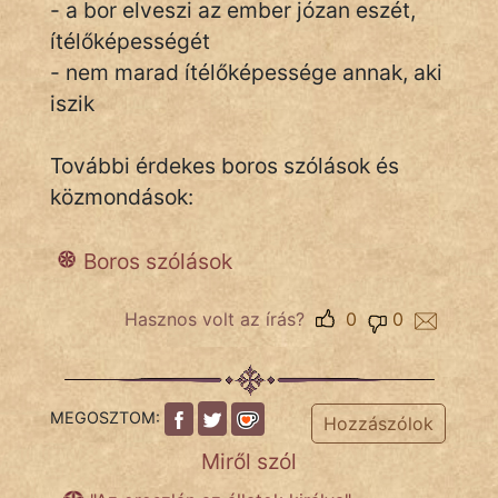
- a bor elveszi az ember józan eszét,
ítélőképességét
- nem marad ítélőképessége annak, aki
IRODALOM
iszik
SZÓLÁS
És
További érdekes boros szólások és
KÖZMONDÁS
közmondások:
PSZICHO
Boros szólások
ZENE
Hasznos volt az írás?
0
0
FILM
ÉLETMÓD
MEGOSZTOM:
Hozzászólok
MAGYARSÁG
Miről szól
És
TÖRTÉNELEM