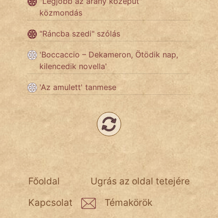
"Legjobb az arany középút"
közmondás
Népszerű szerzőink:
"Ráncba szedi" szólás
'Boccaccio – Dekameron, Ötödik nap,
cinege
kilencedik novella'
fantom
'Az amulett' tanmese
Hunor
Jób Gedeon
Láron Ádám
mikkamakka
Főoldal
Ugrás az oldal tetejére
vörös ördög
Kapcsolat
Témakörök
nagyöreg