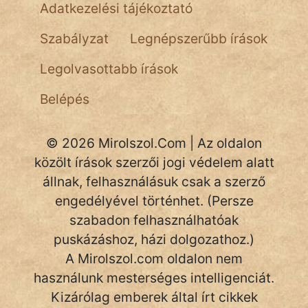
Adatkezelési tájékoztató
NapHold
Szabályzat
Legnépszerűbb írások
Név nélkül
Legolvasottabb írások
pszichopati
Belépés
szegény legény
Hoffer Botond
© 2026 Mirolszol.Com | Az oldalon
közölt írások szerzői jogi védelem alatt
szemfüles
állnak, felhasználásuk csak a szerző
engedélyével történhet. (Persze
szabadon felhasználhatóak
puskázáshoz, házi dolgozathoz.)
A Mirolszol.com oldalon nem
használunk mesterséges intelligenciát.
Kizárólag emberek által írt cikkek