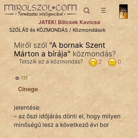
SZÓLÁS ÉS KÖZMONDÁS
témák:
JÁTÉK! Bölcsek Kavicsa
Bibliai
SZÓLÁS és KÖZMONDÁS
/
Közmondások
Kifejezések
Miről szól
"
A bornak Szent
Márton a bírája
Közmondások
"
közmondás?
Tetszik ez a közmondás?
2
0
Rímelő
721
Szállóigék
Cinege
Szóláscsoportok
Szólások
jelentése:
– az őszi időjárás dönti el, hogy milyen
Tréfás
minőségű lesz a következő évi bor