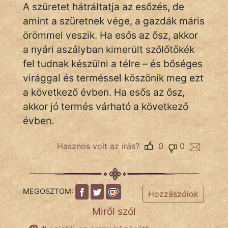
A szüretet hátráltatja az esőzés, de
amint a szüretnek vége, a gazdák máris
örömmel veszik. Ha esős az ősz, akkor
IRODALOM
a nyári aszályban kimerült szőlőtőkék
SZÓLÁS
fel tudnak készülni a télre – és bőséges
És
virággal és terméssel köszönik meg ezt
KÖZMONDÁS
a következő évben. Ha esős az ősz,
akkor jó termés várható a következő
PSZICHO
évben.
ZENE
Hasznos volt az írás?
0
0
FILM
ÉLETMÓD
MEGOSZTOM:
Hozzászólok
MAGYARSÁG
Miről szól
És
TÖRTÉNELEM