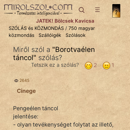
SZÓLÁS ÉS KÖZMONDÁS
témák:
JÁTÉK! Bölcsek Kavicsa
Bibliai
SZÓLÁS és KÖZMONDÁS
/
750 magyar
közmondás
Szállóigék
Szólások
Kifejezések
Miről szól a
"
Borotvaélen
Közmondások
táncol
"
szólás?
Rímelő
Tetszik ez a szólás?
2
1
Szállóigék
2645
Szóláscsoportok
Cinege
Szólások
Pengeélen táncol
Tréfás
jelentése:
- olyan tevékenységet folytat az illető,