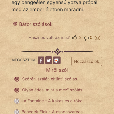
egy pengeélen egyensúlyozva próbál
meg az ember életben maradni.
Népszerű szerzőink:
Bátor szólások
cinege
Hasznos volt az írás?
2
0
fantom
Hunor
MEGOSZTOM:
Hozzászólok
Jób Gedeon
Miről szól
Láron Ádám
"Szőrén-szálán eltűnt" szólás
mikkamakka
"Olyan édes, mint a méz" szólás
vörös ördög
'La Fontaine - A kakas és a róka'
nagyöreg
'Benedek Elek - A csodaszarvas'