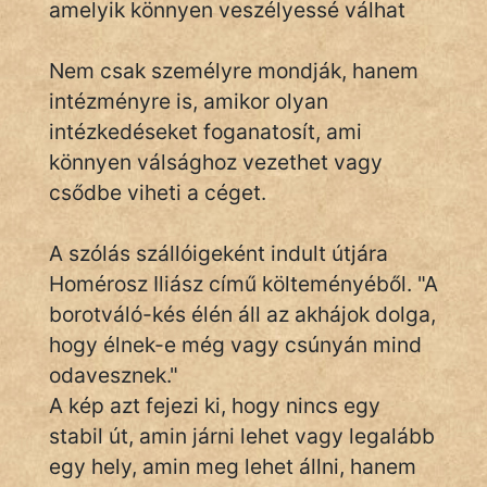
amelyik könnyen veszélyessé válhat
Nem csak személyre mondják, hanem
IRODALOM
intézményre is, amikor olyan
intézkedéseket foganatosít, ami
SZÓLÁS
És
könnyen válsághoz vezethet vagy
KÖZMONDÁS
csődbe viheti a céget.
PSZICHO
A szólás szállóigeként indult útjára
Homérosz Iliász című költeményéből. "A
ZENE
borotváló-kés élén áll az akhájok dolga,
FILM
hogy élnek-e még vagy csúnyán mind
odavesznek."
ÉLETMÓD
A kép azt fejezi ki, hogy nincs egy
MAGYARSÁG
stabil út, amin járni lehet vagy legalább
És
egy hely, amin meg lehet állni, hanem
TÖRTÉNELEM