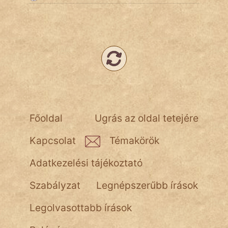
NapHold
Név nélkül
pszichopati
szegény legény
Hoffer Botond
Főoldal
Ugrás az oldal tetejére
szemfüles
Kapcsolat
Témakörök
Adatkezelési tájékoztató
Szabályzat
Legnépszerűbb írások
Legolvasottabb írások