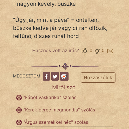
- nagyon kevély, büszke
"Úgy jár, mint a páva" = öntelten,
IRODALOM
büszkélkedve jár vagy cifrán öltözik,
SZÓLÁS
feltűnő, díszes ruhát hord
És
KÖZMONDÁS
Hasznos volt az írás?
0
0
PSZICHO
ZENE
MEGOSZTOM:
Hozzászólok
FILM
Miről szól
"Fából vaskarika" szólás
ÉLETMÓD
"Kerek perec megmondja" szólás
MAGYARSÁG
És
"Árgus szemekkel néz" szólás
TÖRTÉNELEM