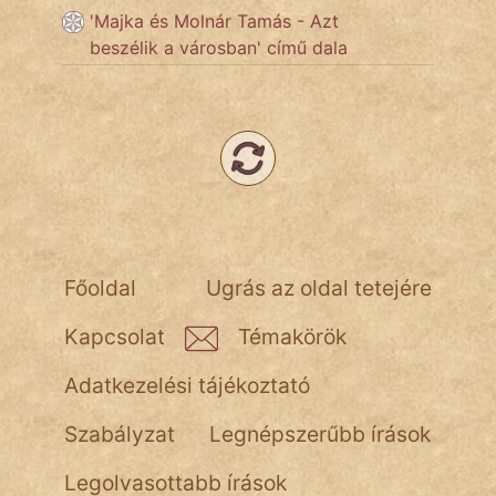
'Majka és Molnár Tamás - Azt
Népszerű szerzőink:
beszélik a városban' című dala
cinege
fantom
Hunor
Jób Gedeon
Főoldal
Ugrás az oldal tetejére
Láron Ádám
Kapcsolat
Témakörök
mikkamakka
Adatkezelési tájékoztató
vörös ördög
Szabályzat
Legnépszerűbb írások
nagyöreg
Legolvasottabb írások