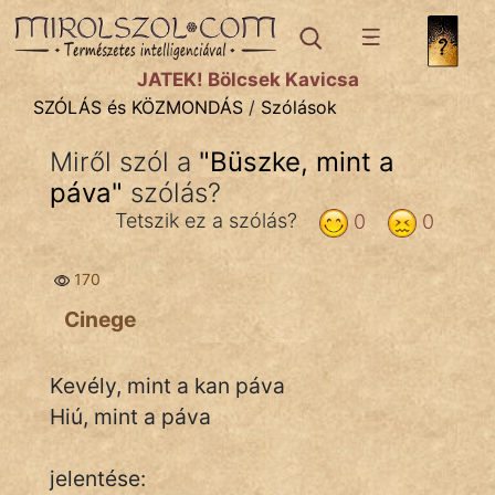
SZÓLÁS ÉS KÖZMONDÁS
témák:
JÁTÉK! Bölcsek Kavicsa
Bibliai
SZÓLÁS és KÖZMONDÁS
/
Szólások
Kifejezések
Miről szól a
"
Büszke, mint a
páva
Közmondások
"
szólás?
Tetszik ez a szólás?
0
0
Rímelő
170
Szállóigék
Cinege
Szóláscsoportok
Szólások
Kevély, mint a kan páva
Hiú, mint a páva
Tréfás
jelentése: