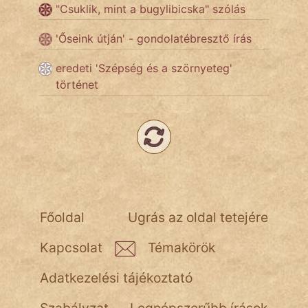
"Csuklik, mint a bugylibicska" szólás
Népszerű szerzőink:
'Őseink útján' - gondolatébresztő írás
eredeti 'Szépség és a szörnyeteg'
cinege
történet
fantom
Hunor
Jób Gedeon
Láron Ádám
Főoldal
Ugrás az oldal tetejére
mikkamakka
Kapcsolat
Témakörök
vörös ördög
Adatkezelési tájékoztató
nagyöreg