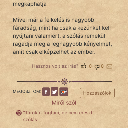
megkaphatja
Mivel már a felkelés is nagyobb
IRODALOM
fáradság, mint ha csak a kezünket kell
SZÓLÁS
nyújtani valamiért, a szólás remekül
És
ragadja meg a legnagyobb kényelmet,
KÖZMONDÁS
amit csak elképzelhet az ember.
PSZICHO
Hasznos volt az írás?
0
0
ZENE
FILM
MEGOSZTOM:
Hozzászólok
ÉLETMÓD
Miről szól
"Törököt fogtam, de nem ereszt"
MAGYARSÁG
szólás
És
TÖRTÉNELEM