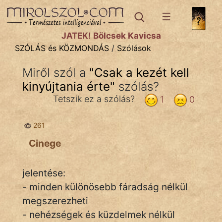
SZÓLÁS ÉS KÖZMONDÁS
témák:
JÁTÉK! Bölcsek Kavicsa
Bibliai
SZÓLÁS és KÖZMONDÁS
/
Szólások
Kifejezések
Miről szól a
"
Csak a kezét kell
kinyújtania érte
Közmondások
"
szólás?
Tetszik ez a szólás?
1
0
Rímelő
261
Szállóigék
Cinege
Szóláscsoportok
Szólások
jelentése:
- minden különösebb fáradság nélkül
Tréfás
megszerezheti
- nehézségek és küzdelmek nélkül