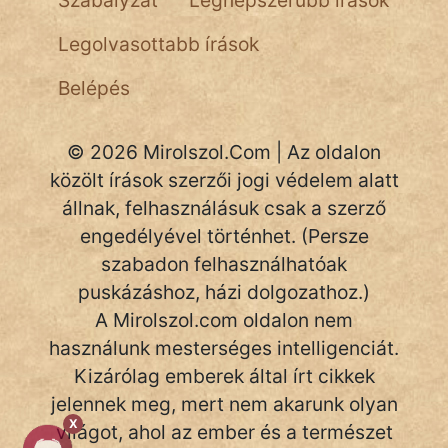
Szabályzat
Legnépszerűbb írások
NapHold
Legolvasottabb írások
Név nélkül
Belépés
pszichopati
© 2026 Mirolszol.Com | Az oldalon
szegény legény
közölt írások szerzői jogi védelem alatt
Hoffer Botond
állnak, felhasználásuk csak a szerző
engedélyével történhet. (Persze
szemfüles
szabadon felhasználhatóak
puskázáshoz, házi dolgozathoz.)
A Mirolszol.com oldalon nem
használunk mesterséges intelligenciát.
Kizárólag emberek által írt cikkek
jelennek meg, mert nem akarunk olyan
X
világot, ahol az ember és a természet