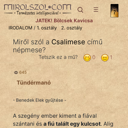
IRODALOM
témák:
JÁTÉK! Bölcsek Kavicsa
Dráma
IRODALOM
/
1. osztály
2. osztály
Elbeszélő
Miről szól a
Csalimese
című
Költemény
népmese?
Eposz
Tetszik ez a mű?
0
1
Komédia
645
Kötelező
Tündérmanó
Legenda
- Benedek Elek gyűjtése -
Mese
A szegény ember kiment a fiával
Mitológia
szántani és
a fiú talált egy kulcsot
. Alig