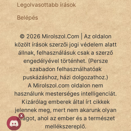
fantom
Legolvasottabb írások
Hunor
Belépés
Jób Gedeon
© 2026 Mirolszol.Com | Az oldalon
Láron Ádám
közölt írások szerzői jogi védelem alatt
állnak, felhasználásuk csak a szerző
mikkamakka
engedélyével történhet. (Persze
vörös ördög
szabadon felhasználhatóak
puskázáshoz, házi dolgozathoz.)
nagyöreg
A Mirolszol.com oldalon nem
NapHold
használunk mesterséges intelligenciát.
Kizárólag emberek által írt cikkek
Név nélkül
jelennek meg, mert nem akarunk olyan
X
pszichopati
világot, ahol az ember és a természet
mellékszereplő.
szegény legény