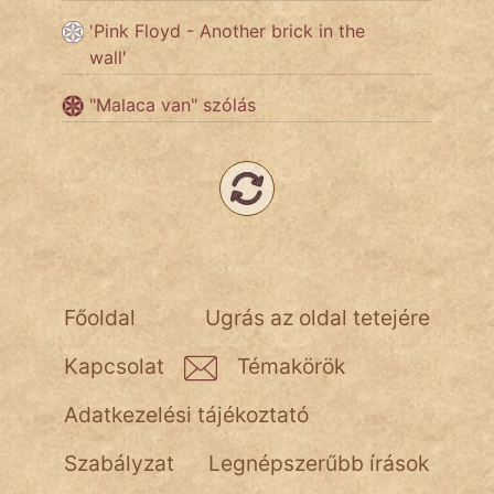
KÖZMONDÁS
'Pink Floyd - Another brick in the
wall'
PSZICHO
"Malaca van" szólás
ZENE
FILM
ÉLETMÓD
MAGYARSÁG
És
Főoldal
Ugrás az oldal tetejére
TÖRTÉNELEM
Kapcsolat
Témakörök
Népszerű szerzőink:
Adatkezelési tájékoztató
cinege
Szabályzat
Legnépszerűbb írások