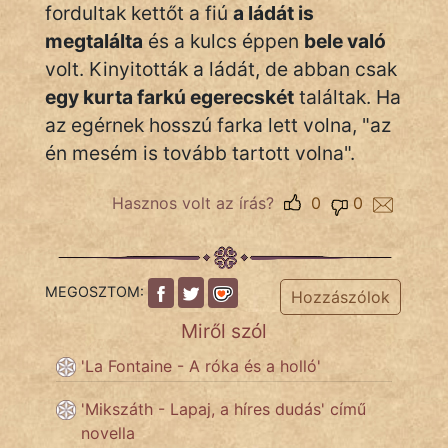
Monda
fordultak kettőt a fiú
a ládát is
megtalálta
és a kulcs éppen
bele való
Novella
volt. Kinyitották a ládát, de abban csak
És
egy kurta farkú egerecskét
találtak. Ha
Elbeszélés
az egérnek hosszú farka lett volna, "az
Regény
én mesém is tovább tartott volna".
Tanmese
Hasznos volt az írás?
0
0
Vers
MEGOSZTOM:
Hozzászólok
Miről szól
IRODALOM
'La Fontaine - A róka és a holló'
'Mikszáth - Lapaj, a híres dudás' című
SZÓLÁS
novella
És