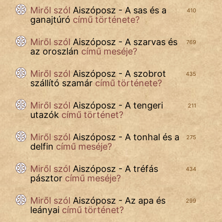
Népszerű szerzőink:
Miről szól
Aiszóposz - A sas és a
410
ganajtúró
című története?
cinege
Miről szól
Aiszóposz - A szarvas és
769
az oroszlán
című meséje?
fantom
Hunor
Miről szól
Aiszóposz - A szobrot
435
szállító szamár
című története?
Jób Gedeon
Miről szól
Aiszóposz - A tengeri
211
utazók
című történet?
Láron Ádám
Miről szól
Aiszóposz - A tonhal és a
mikkamakka
275
delfin
című meséje?
vörös ördög
Miről szól
Aiszóposz - A tréfás
434
pásztor
című meséje?
nagyöreg
Miről szól
Aiszóposz - Az apa és
299
NapHold
leányai
című történet?