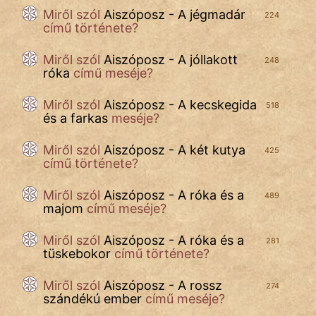
Miről szól
Aiszóposz - A jégmadár
224
IRODALOM
című története?
SZÓLÁS
Miről szól
Aiszóposz - A jóllakott
248
És
róka
című meséje?
KÖZMONDÁS
Miről szól
Aiszóposz - A kecskegida
518
PSZICHO
és a farkas
meséje?
ZENE
Miről szól
Aiszóposz - A két kutya
425
című története?
FILM
Miről szól
Aiszóposz - A róka és a
489
majom
című meséje?
ÉLETMÓD
Miről szól
Aiszóposz - A róka és a
MAGYARSÁG
281
tüskebokor
című története?
És
TÖRTÉNELEM
Miről szól
Aiszóposz - A rossz
274
szándékú ember
című meséje?