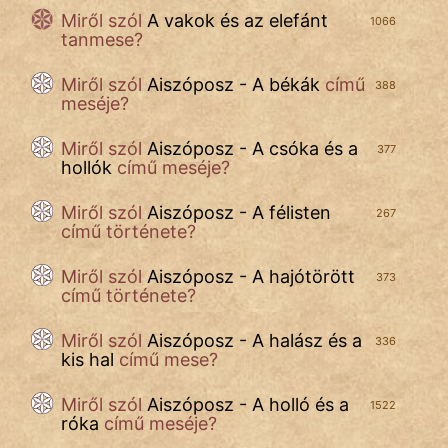
Miről szól
A vakok és az elefánt
1066
Mese
tanmese?
Mitológia
Miről szól
Aiszóposz - A békák
című
388
meséje?
Monda
Miről szól
Aiszóposz - A csóka és a
377
Novella
hollók
című meséje?
És
Miről szól
Aiszóposz - A félisten
Elbeszélés
267
című története?
Regény
Miről szól
Aiszóposz - A hajótörött
373
című története?
Tanmese
Miről szól
Aiszóposz - A halász és a
336
Vers
kis hal
című mese?
Miről szól
Aiszóposz - A holló és a
1522
róka
című meséje?