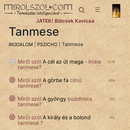
IRODALOM
témák:
JÁTÉK! Bölcsek Kavicsa
Bibliai
Tanmese
Történetek
Dráma
Tanmese
IRODALOM
|
PSZICHO
|
Elbeszélő
Miről szól
A cél az út maga
- indiai
1278
Költemény
tanmese?
Eposz
Miről szól
A görbe fa
című
654
tanmese?
Házi
Miről szól
A gyöngy
buddhista
102
Komédia
tanmese?
Kötelező
Miről szól
A király és a bolond
103
tanmese ?
Legenda