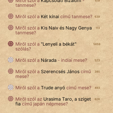
Miről szól
a
Kapcsolati Bizalom
-
619
tanmese?
Miről szól a
Két kínai
című tanmese?
639
Miről szól a
Kis Naiv és Nagy Genya
113
tanmese?
Miről szól a
"
Lenyeli a békát
"
5659
szólás?
Miről szól a
Nárada
- indiai mese?
523
Miről szól a
Szerencsés János
című
390
mese?
Miről szól a
Trude anyó
című mese?
493
Miről szól az
Urasima Taro, a sziget
626
fia
című japán népmese?