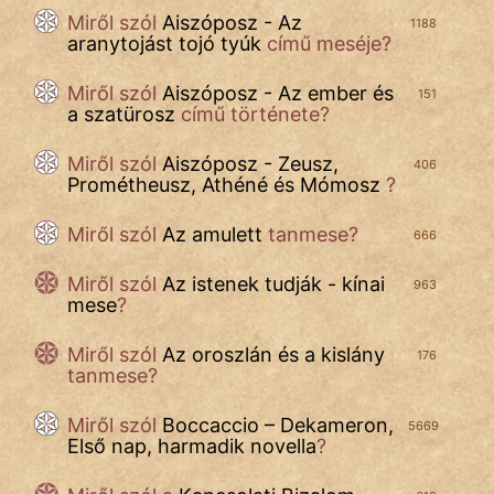
Név nélkül
Miről szól
Aiszóposz - Az
1188
aranytojást tojó tyúk
című meséje?
pszichopati
Miről szól
Aiszóposz - Az ember és
151
szegény legény
a szatürosz
című története?
Hoffer Botond
Miről szól
Aiszóposz - Zeusz,
406
Prométheusz, Athéné és Mómosz
?
szemfüles
Miről szól
Az amulett
tanmese?
666
Miről szól
Az istenek tudják - kínai
963
mese
?
Miről szól
Az oroszlán és a kislány
176
tanmese?
Miről szól
Boccaccio – Dekameron,
5669
Első nap, harmadik novella
?