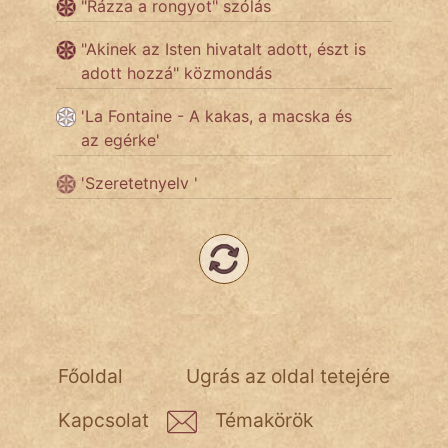
"Rázza a rongyot" szólás
"Akinek az Isten hivatalt adott, észt is
Népszerű szerzőink:
adott hozzá" közmondás
cinege
'La Fontaine - A kakas, a macska és
az egérke'
fantom
'Szeretetnyelv '
Hunor
Jób Gedeon
Láron Ádám
mikkamakka
Főoldal
Ugrás az oldal tetejére
vörös ördög
Kapcsolat
Témakörök
nagyöreg