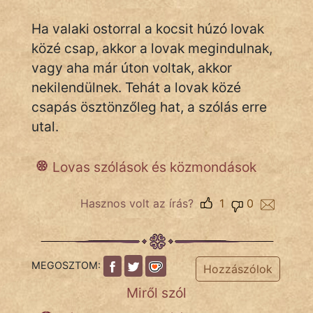
Ha valaki ostorral a kocsit húzó lovak
közé csap, akkor a lovak megindulnak,
IRODALOM
vagy aha már úton voltak, akkor
SZÓLÁS
nekilendülnek. Tehát a lovak közé
És
csapás ösztönzőleg hat, a szólás erre
KÖZMONDÁS
utal.
PSZICHO
Lovas szólások és közmondások
ZENE
Hasznos volt az írás?
1
0
FILM
ÉLETMÓD
MEGOSZTOM:
Hozzászólok
MAGYARSÁG
Miről szól
És
TÖRTÉNELEM