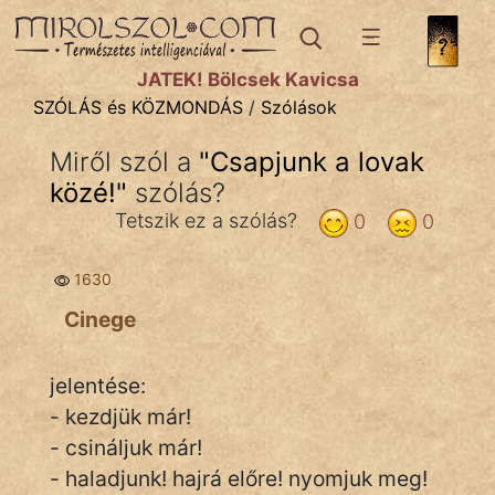
SZÓLÁS ÉS KÖZMONDÁS
témák:
JÁTÉK! Bölcsek Kavicsa
Bibliai
SZÓLÁS és KÖZMONDÁS
/
Szólások
Kifejezések
Miről szól a
"
Csapjunk a lovak
közé!
Közmondások
"
szólás?
Tetszik ez a szólás?
0
0
Rímelő
1630
Szállóigék
Cinege
Szóláscsoportok
Szólások
jelentése:
- kezdjük már!
Tréfás
- csináljuk már!
- haladjunk! hajrá előre! nyomjuk meg!