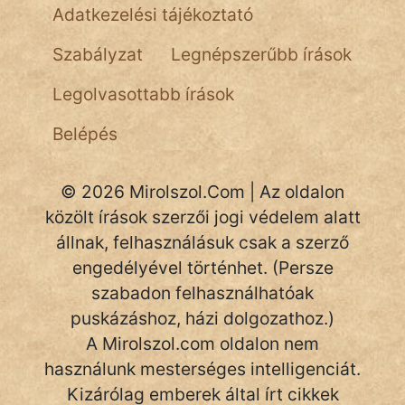
Adatkezelési tájékoztató
NapHold
Szabályzat
Legnépszerűbb írások
Név nélkül
Legolvasottabb írások
pszichopati
Belépés
szegény legény
Hoffer Botond
© 2026 Mirolszol.Com | Az oldalon
közölt írások szerzői jogi védelem alatt
szemfüles
állnak, felhasználásuk csak a szerző
engedélyével történhet. (Persze
szabadon felhasználhatóak
puskázáshoz, házi dolgozathoz.)
A Mirolszol.com oldalon nem
használunk mesterséges intelligenciát.
Kizárólag emberek által írt cikkek