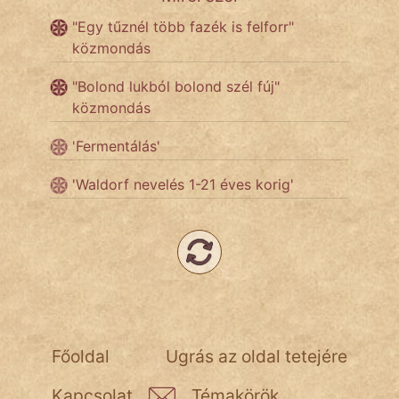
"Egy tűznél több fazék is felforr"
közmondás
Népszerű szerzőink:
"Bolond lukból bolond szél fúj"
cinege
közmondás
fantom
'Fermentálás'
Hunor
'Waldorf nevelés 1-21 éves korig'
Jób Gedeon
Láron Ádám
mikkamakka
vörös ördög
Főoldal
Ugrás az oldal tetejére
nagyöreg
Kapcsolat
Témakörök