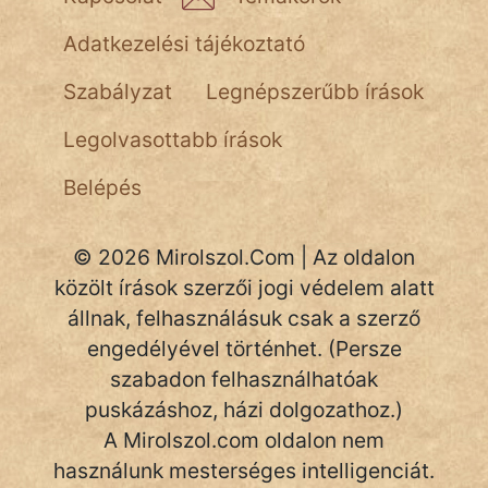
NapHold
Adatkezelési tájékoztató
Név nélkül
Szabályzat
Legnépszerűbb írások
pszichopati
Legolvasottabb írások
szegény legény
Belépés
Hoffer Botond
© 2026 Mirolszol.Com | Az oldalon
szemfüles
közölt írások szerzői jogi védelem alatt
állnak, felhasználásuk csak a szerző
engedélyével történhet. (Persze
szabadon felhasználhatóak
puskázáshoz, házi dolgozathoz.)
A Mirolszol.com oldalon nem
használunk mesterséges intelligenciát.