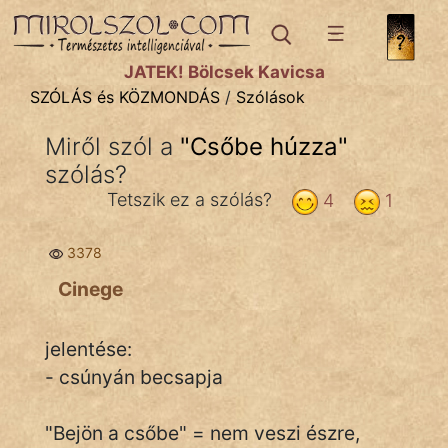
SZÓLÁS ÉS KÖZMONDÁS
témák:
JÁTÉK! Bölcsek Kavicsa
Bibliai
SZÓLÁS és KÖZMONDÁS
/
Szólások
Kifejezések
Miről szól a
"
Csőbe húzza
"
szólás?
Közmondások
Tetszik ez a szólás?
4
1
Rímelő
3378
Szállóigék
Cinege
Szóláscsoportok
Szólások
jelentése:
- csúnyán becsapja
Tréfás
"Bejön a csőbe" = nem veszi észre,