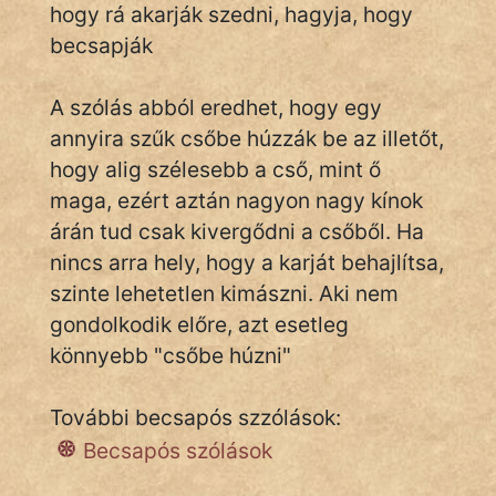
hogy rá akarják szedni, hagyja, hogy
becsapják
IRODALOM
A szólás abból eredhet, hogy egy
SZÓLÁS
annyira szűk csőbe húzzák be az illetőt,
És
hogy alig szélesebb a cső, mint ő
KÖZMONDÁS
maga, ezért aztán nagyon nagy kínok
árán tud csak kivergődni a csőből. Ha
PSZICHO
nincs arra hely, hogy a karját behajlítsa,
ZENE
szinte lehetetlen kimászni. Aki nem
gondolkodik előre, azt esetleg
FILM
könnyebb "csőbe húzni"
ÉLETMÓD
További becsapós szzólások:
MAGYARSÁG
Becsapós szólások
És
TÖRTÉNELEM