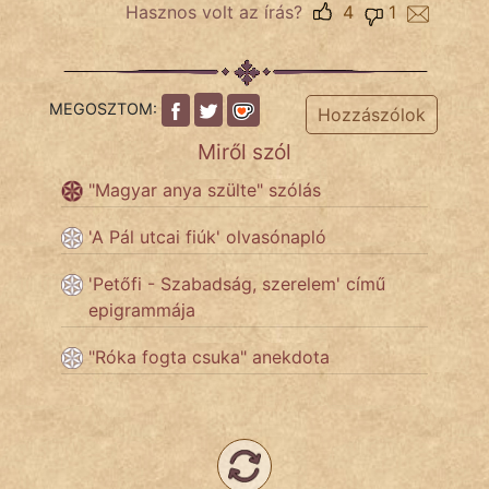
Hasznos volt az írás?
4
1
Népszerű szerzőink:
MEGOSZTOM:
Hozzászólok
cinege
Miről szól
fantom
"Magyar anya szülte" szólás
Hunor
'A Pál utcai fiúk' olvasónapló
Jób Gedeon
'Petőfi - Szabadság, szerelem' című
epigrammája
Láron Ádám
"Róka fogta csuka" anekdota
mikkamakka
vörös ördög
nagyöreg