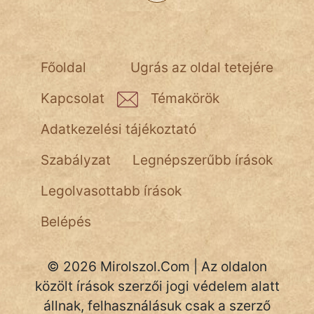
NapHold
Név nélkül
Főoldal
Ugrás az oldal tetejére
pszichopati
Kapcsolat
Témakörök
szegény legény
Adatkezelési tájékoztató
Hoffer Botond
Szabályzat
Legnépszerűbb írások
szemfüles
Legolvasottabb írások
Belépés
© 2026 Mirolszol.Com | Az oldalon
közölt írások szerzői jogi védelem alatt
állnak, felhasználásuk csak a szerző