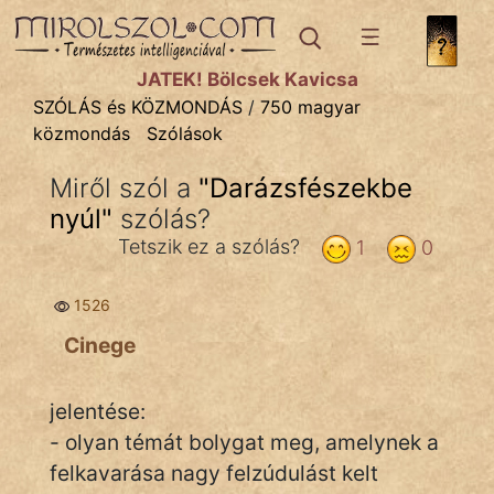
SZÓLÁS ÉS KÖZMONDÁS
témák:
JÁTÉK! Bölcsek Kavicsa
Bibliai
SZÓLÁS és KÖZMONDÁS
/
750 magyar
közmondás
Szólások
Kifejezések
Miről szól a
"
Darázsfészekbe
Közmondások
nyúl
"
szólás?
Rímelő
Tetszik ez a szólás?
1
0
Szállóigék
1526
Szóláscsoportok
Cinege
Szólások
jelentése:
Tréfás
- olyan témát bolygat meg, amelynek a
felkavarása nagy felzúdulást kelt