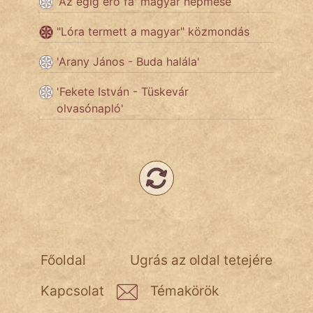
'Az égig érő fa' magyar népmese
"Lóra termett a magyar" közmondás
Népszerű szerzőink:
'Arany János - Buda halála'
cinege
'Fekete István - Tüskevár
olvasónapló'
fantom
Hunor
Jób Gedeon
Láron Ádám
mikkamakka
Főoldal
Ugrás az oldal tetejére
vörös ördög
Kapcsolat
Témakörök
nagyöreg