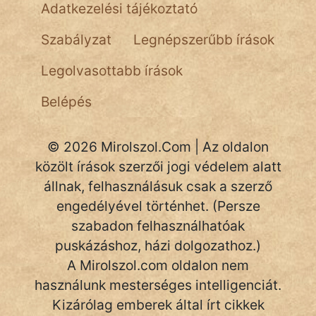
Adatkezelési tájékoztató
NapHold
Szabályzat
Legnépszerűbb írások
Név nélkül
Legolvasottabb írások
pszichopati
Belépés
szegény legény
Hoffer Botond
© 2026 Mirolszol.Com | Az oldalon
közölt írások szerzői jogi védelem alatt
szemfüles
állnak, felhasználásuk csak a szerző
engedélyével történhet. (Persze
szabadon felhasználhatóak
puskázáshoz, házi dolgozathoz.)
A Mirolszol.com oldalon nem
használunk mesterséges intelligenciát.
Kizárólag emberek által írt cikkek