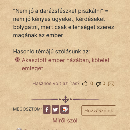
"Nem jó a darázsfészket piszkálni" =
nem jó kényes ügyeket, kérdéseket
IRODALOM
bolygatni, mert csak ellenséget szerez
magának az ember
SZÓLÁS
És
KÖZMONDÁS
Hasonló témájú szólásunk az:
Akasztott ember házában, kötelet
PSZICHO
emleget
ZENE
Hasznos volt az írás?
0
0
FILM
ÉLETMÓD
MEGOSZTOM:
Hozzászólok
MAGYARSÁG
Miről szól
És
TÖRTÉNELEM