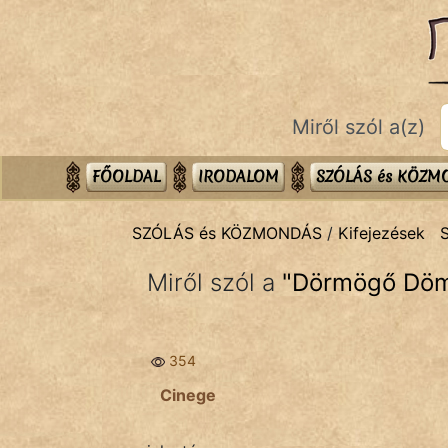
SZÓLÁS ÉS KÖZMONDÁS
témák:
Bibliai
Miről szól a(z)
Kifejezések
Közmondások
FŐOLDAL
IRODALOM
SZÓLÁS és KÖZ
Rímelő
SZÓLÁS és KÖZMONDÁS
/
Kifejezések
S
Szállóigék
Miről szól a
"
Dörmögő Döm
Szóláscsoportok
Szólások
354
Tréfás
Cinege