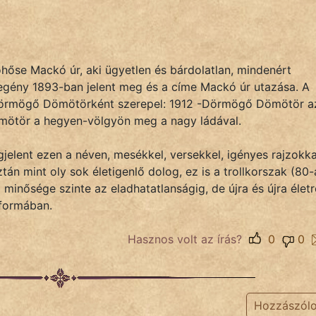
se Mackó úr, aki ügyetlen és bárdolatlan, mindenért
egény 1893-ban jelent meg és a címe Mackó úr utazása. A
örmögő Dömötörként szerepel: 1912 -Dörmögő Dömötör a
ötör a hegyen-völgyön meg a nagy ládával.
elent ezen a néven, mesékkel, versekkel, igényes rajzokka
ztán mint oly sok életigenlő dolog, ez is a trollkorszak (80-
 minősége szinte az eladhatatlanságig, de újra és újra életr
 formában.
Hasznos volt az írás?
0
0
Hozzászól