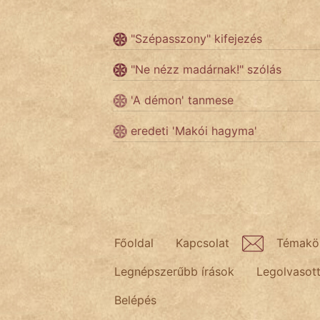
"Szépasszony" kifejezés
Népszerű szerzőink:
"Ne nézz madárnak!" szólás
cinege
'A démon' tanmese
fantom
eredeti 'Makói hagyma'
Hunor
Jób Gedeon
Láron Ádám
mikkamakka
Főoldal
Kapcsolat
Témakö
Legnépszerűbb írások
Legolvasot
vörös ördög
Belépés
nagyöreg