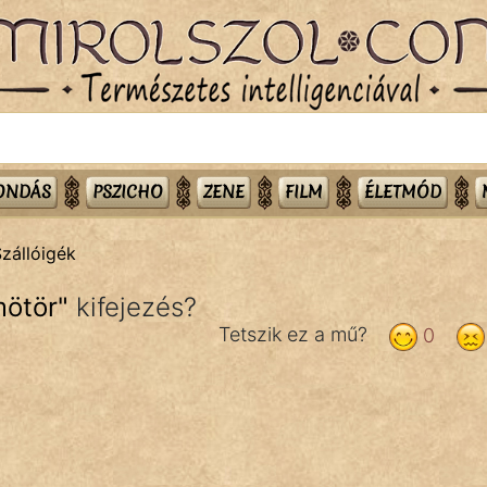
MONDÁS
PSZICHO
ZENE
FILM
ÉLETMÓD
zállóigék
ötör
"
kifejezés?
Tetszik ez a mű?
0