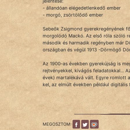
jelentése:
- állandóan elégedetlenkedő ember
- morgó, zsörtölődő ember
IRODALOM
Sebeők Zsigmond gyerekregényének főhő
SZÓLÁS
morgolódó Mackó. Az első róla szóló r
És
második és harmadik regényben már D
KÖZMONDÁS
országban és végül 1913 -Dörmögő Döm
PSZICHO
Az 1900-as években gyerekújság is megj
rejtvényekkel, kivágós feladatokkal... A
ZENE
évek) martalékává vált. Egyre romlott a
kel, az elmúlt években például digitális
FILM
ÉLETMÓD
MAGYARSÁG
És
MEGOSZTOM:
TÖRTÉNELEM