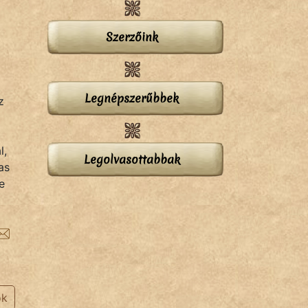
Szerzőink
Legnépszerűbbek
z
l,
Legolvasottabbak
as
e
ok