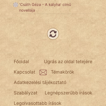
'Csáth Géza - A kályha' című
novellája
Népszerű szerzőink:
cinege
fantom
Hunor
Jób Gedeon
Főoldal
Ugrás az oldal tetejére
Láron Ádám
Kapcsolat
Témakörök
mikkamakka
Adatkezelési tájékoztató
vörös ördög
Szabályzat
Legnépszerűbb írások
nagyöreg
Legolvasottabb írások