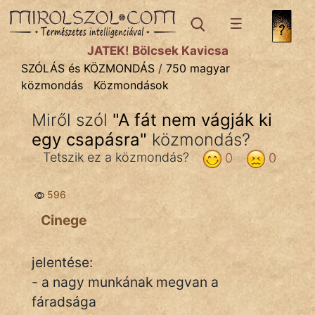
SZÓLÁS ÉS KÖZMONDÁS
témák:
JÁTÉK! Bölcsek Kavicsa
Bibliai
SZÓLÁS és KÖZMONDÁS
/
750 magyar
közmondás
Közmondások
Kifejezések
Miről szól
"
A fát nem vágják ki
Közmondások
egy csapásra
"
közmondás?
Rímelő
Tetszik ez a közmondás?
0
0
Szállóigék
596
Szóláscsoportok
Cinege
Szólások
jelentése:
Tréfás
- a nagy munkának megvan a
fáradsága