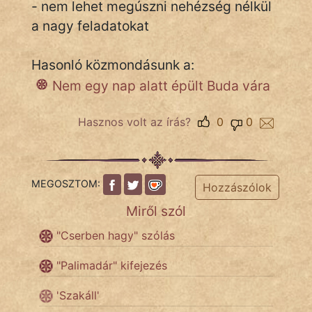
- nem lehet megúszni nehézség nélkül
a nagy feladatokat
IRODALOM
Hasonló közmondásunk a:
SZÓLÁS
Nem egy nap alatt épült Buda vára
És
KÖZMONDÁS
Hasznos volt az írás?
0
0
PSZICHO
ZENE
MEGOSZTOM:
Hozzászólok
Miről szól
FILM
"Cserben hagy" szólás
ÉLETMÓD
"Palimadár" kifejezés
MAGYARSÁG
És
'Szakáll'
TÖRTÉNELEM