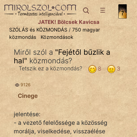
SZÓLÁS ÉS KÖZMONDÁS
témák:
JÁTÉK! Bölcsek Kavicsa
Bibliai
SZÓLÁS és KÖZMONDÁS
/
750 magyar
közmondás
Közmondások
Kifejezések
Miről szól a
"
Fejétől bűzlik a
Közmondások
hal
"
közmondás?
Rímelő
Tetszik ez a közmondás?
8
3
Szállóigék
9126
Szóláscsoportok
Cinege
Szólások
jelentése:
Tréfás
- a vezető felelőssége a közösség
morálja, viselkedése, visszaélése