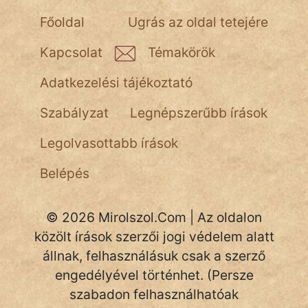
NapHold
Főoldal
Ugrás az oldal tetejére
Név nélkül
Kapcsolat
Témakörök
pszichopati
Adatkezelési tájékoztató
szegény legény
Szabályzat
Legnépszerűbb írások
Hoffer Botond
Legolvasottabb írások
szemfüles
Belépés
© 2026 Mirolszol.Com | Az oldalon
közölt írások szerzői jogi védelem alatt
állnak, felhasználásuk csak a szerző
engedélyével történhet. (Persze
szabadon felhasználhatóak