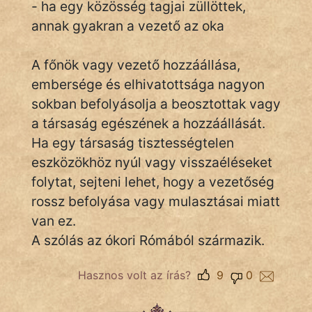
- ha egy közösség tagjai züllöttek,
annak gyakran a vezető az oka
IRODALOM
A főnök vagy vezető hozzáállása,
embersége és elhivatottsága nagyon
SZÓLÁS
És
sokban befolyásolja a beosztottak vagy
KÖZMONDÁS
a társaság egészének a hozzáállását.
Ha egy társaság tisztességtelen
PSZICHO
eszközökhöz nyúl vagy visszaéléseket
folytat, sejteni lehet, hogy a vezetőség
ZENE
rossz befolyása vagy mulasztásai miatt
FILM
van ez.
A szólás az ókori Rómából származik.
ÉLETMÓD
Hasznos volt az írás?
9
0
MAGYARSÁG
És
TÖRTÉNELEM