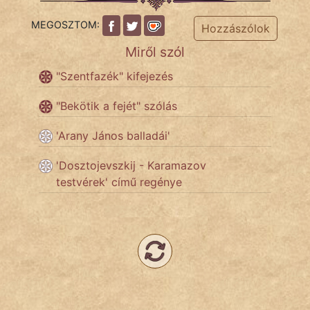
MEGOSZTOM:
Hozzászólok
Népszerű szerzőink:
Miről szól
"Szentfazék" kifejezés
cinege
"Bekötik a fejét" szólás
fantom
'Arany János balladái'
Hunor
'Dosztojevszkij - Karamazov
Jób Gedeon
testvérek' című regénye
Láron Ádám
mikkamakka
vörös ördög
nagyöreg