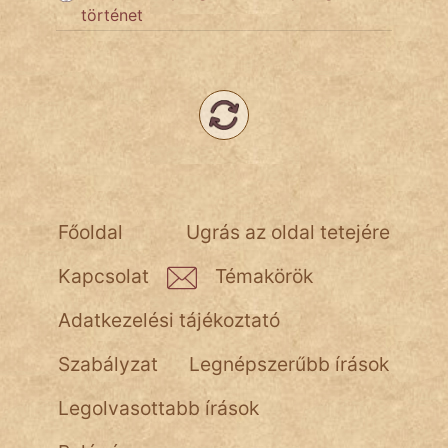
történet
Népszerű szerzőink:
cinege
fantom
Hunor
Főoldal
Ugrás az oldal tetejére
Jób Gedeon
Kapcsolat
Témakörök
Láron Ádám
Adatkezelési tájékoztató
mikkamakka
Szabályzat
Legnépszerűbb írások
vörös ördög
Legolvasottabb írások
nagyöreg