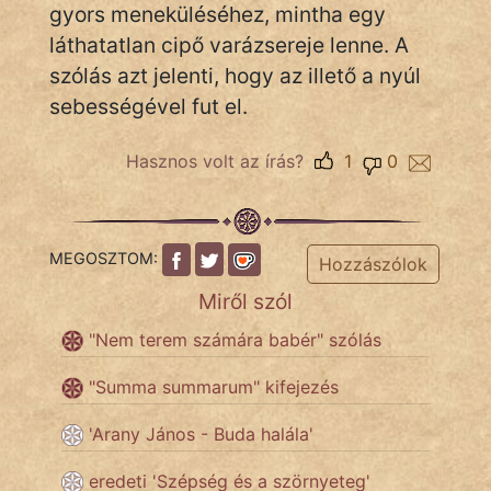
gyors meneküléséhez, mintha egy
láthatatlan cipő varázsereje lenne. A
szólás azt jelenti, hogy az illető a nyúl
IRODALOM
sebességével fut el.
SZÓLÁS
És
Hasznos volt az írás?
1
0
KÖZMONDÁS
PSZICHO
MEGOSZTOM:
Hozzászólok
ZENE
Miről szól
FILM
"Nem terem számára babér" szólás
ÉLETMÓD
"Summa summarum" kifejezés
'Arany János - Buda halála'
MAGYARSÁG
És
eredeti 'Szépség és a szörnyeteg'
TÖRTÉNELEM