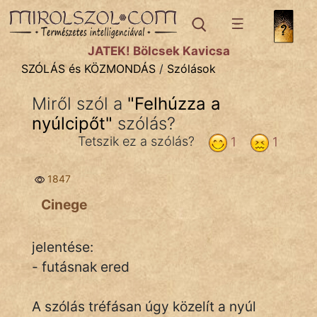
SZÓLÁS ÉS KÖZMONDÁS
témák:
JÁTÉK! Bölcsek Kavicsa
Bibliai
SZÓLÁS és KÖZMONDÁS
/
Szólások
Kifejezések
Miről szól a
"
Felhúzza a
nyúlcipőt
Közmondások
"
szólás?
Tetszik ez a szólás?
1
1
Rímelő
1847
Szállóigék
Cinege
Szóláscsoportok
Szólások
jelentése:
- futásnak ered
Tréfás
A szólás tréfásan úgy közelít a nyúl