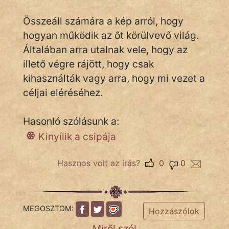
Összeáll számára a kép arról, hogy
hogyan működik az őt körülvevő világ.
IRODALOM
Általában arra utalnak vele, hogy az
SZÓLÁS
illető végre rájött, hogy csak
És
kihasználták vagy arra, hogy mi vezet a
KÖZMONDÁS
céljai eléréséhez.
PSZICHO
Hasonló szólásunk a:
ZENE
Kinyílik a csipája
FILM
Hasznos volt az írás?
0
0
ÉLETMÓD
MAGYARSÁG
És
MEGOSZTOM:
Hozzászólok
TÖRTÉNELEM
Miről szól