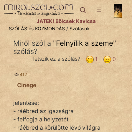
SZÓLÁS ÉS KÖZMONDÁS
témák:
JÁTÉK! Bölcsek Kavicsa
Bibliai
SZÓLÁS és KÖZMONDÁS
/
Szólások
Kifejezések
Miről szól a
"
Felnyílik a szeme
"
szólás?
Közmondások
Tetszik ez a szólás?
1
0
Rímelő
412
Szállóigék
Cinege
Szóláscsoportok
Szólások
jelentése:
- ráébred az igazságra
Tréfás
- felfogja a helyzetét
- ráébred a körülötte lévő világra