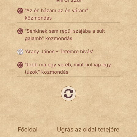
"Az én házam az én váram"
Népszerű szerzőink:
közmondás
"Senkinek sem repül szájába a sült
cinege
galamb" közmondás
fantom
'Arany János - Tetemre hívás'
Hunor
"Jobb ma egy veréb, mint holnap egy
Jób Gedeon
túzok" közmondás
Láron Ádám
mikkamakka
vörös ördög
nagyöreg
Főoldal
Ugrás az oldal tetejére