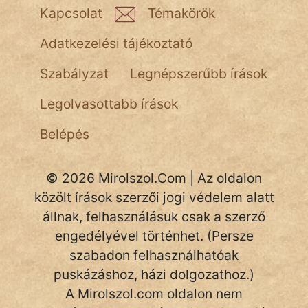
NapHold
Kapcsolat
Témakörök
Név nélkül
Adatkezelési tájékoztató
pszichopati
Szabályzat
Legnépszerűbb írások
szegény legény
Legolvasottabb írások
Hoffer Botond
Belépés
szemfüles
© 2026 Mirolszol.Com | Az oldalon
közölt írások szerzői jogi védelem alatt
állnak, felhasználásuk csak a szerző
engedélyével történhet. (Persze
szabadon felhasználhatóak
puskázáshoz, házi dolgozathoz.)
A Mirolszol.com oldalon nem