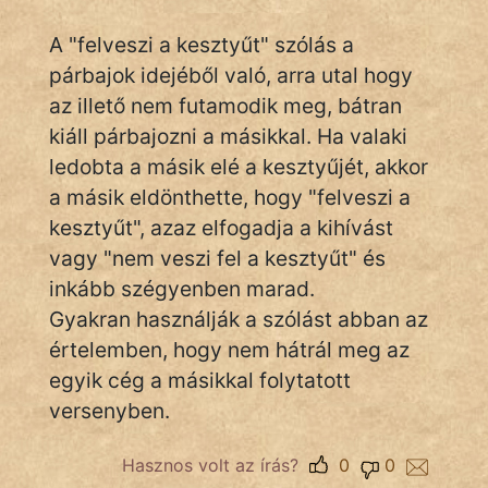
A "felveszi a kesztyűt" szólás a
párbajok idejéből való, arra utal hogy
IRODALOM
az illető nem futamodik meg, bátran
SZÓLÁS
kiáll párbajozni a másikkal. Ha valaki
És
ledobta a másik elé a kesztyűjét, akkor
KÖZMONDÁS
a másik eldönthette, hogy "felveszi a
kesztyűt", azaz elfogadja a kihívást
PSZICHO
vagy "nem veszi fel a kesztyűt" és
ZENE
inkább szégyenben marad.
Gyakran használják a szólást abban az
FILM
értelemben, hogy nem hátrál meg az
egyik cég a másikkal folytatott
ÉLETMÓD
versenyben.
MAGYARSÁG
És
Hasznos volt az írás?
0
0
TÖRTÉNELEM