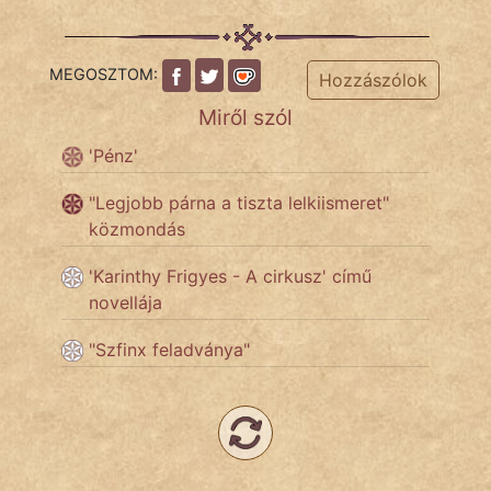
Népszerű szerzőink:
MEGOSZTOM:
Hozzászólok
Miről szól
cinege
'Pénz'
fantom
"Legjobb párna a tiszta lelkiismeret"
Hunor
közmondás
Jób Gedeon
'Karinthy Frigyes - A cirkusz' című
novellája
Láron Ádám
"Szfinx feladványa"
mikkamakka
vörös ördög
nagyöreg