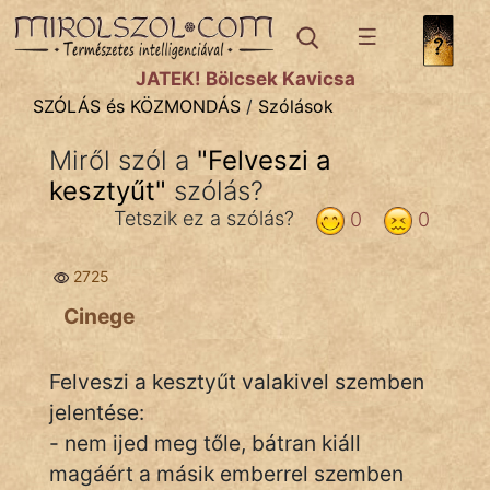
SZÓLÁS ÉS KÖZMONDÁS
témák:
JÁTÉK! Bölcsek Kavicsa
Bibliai
SZÓLÁS és KÖZMONDÁS
/
Szólások
Kifejezések
Miről szól a
"
Felveszi a
kesztyűt
Közmondások
"
szólás?
Tetszik ez a szólás?
0
0
Rímelő
2725
Szállóigék
Cinege
Szóláscsoportok
Szólások
Felveszi a kesztyűt valakivel szemben
jelentése:
Tréfás
- nem ijed meg tőle, bátran kiáll
magáért a másik emberrel szemben