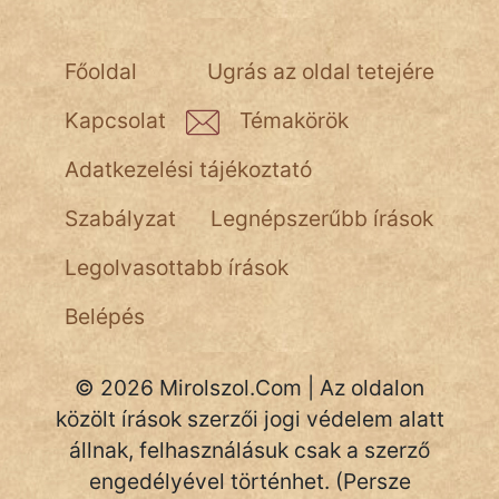
NapHold
Főoldal
Ugrás az oldal tetejére
Név nélkül
Kapcsolat
Témakörök
pszichopati
Adatkezelési tájékoztató
szegény legény
Szabályzat
Legnépszerűbb írások
Hoffer Botond
Legolvasottabb írások
szemfüles
Belépés
© 2026 Mirolszol.Com | Az oldalon
közölt írások szerzői jogi védelem alatt
állnak, felhasználásuk csak a szerző
engedélyével történhet. (Persze