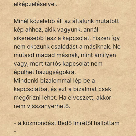
elképzeléseivel.
Népszerű szerzőink:
Minél közelebb áll az általunk mutatott
kép ahhoz, akik vagyunk, annál
cinege
sikeresebb lesz a kapcsolat, hiszen így
nem okozunk csalódást a másiknak. Ne
fantom
mutasd magad másnak, mint amilyen
Hunor
vagy, mert tartós kapcsolat nem
épülhet hazugságokra.
Jób Gedeon
Mindenki bizalommal lép be a
kapcsolatba, és ezt a bizalmat csak
Láron Ádám
megőrizni lehet. Ha elveszett, akkor
mikkamakka
nem visszanyerhető.
vörös ördög
- a közmondást Bedő Imrétől hallottam
nagyöreg
-