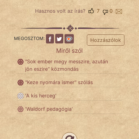
NapHold
Hasznos volt az írás?
7
0
Név nélkül
pszichopati
MEGOSZTOM:
Hozzászólok
szegény legény
Miről szól
Hoffer Botond
"Sok ember megy messzire, azután
jön eszire" közmondás
szemfüles
"Keze nyomára ismer" szólás
'A kis herceg'
'Waldorf pedagógia'