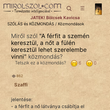
SZÓLÁS ÉS KÖZMONDÁS
témák:
JÁTÉK! Bölcsek Kavicsa
Bibliai
SZÓLÁS és KÖZMONDÁS
/
Közmondások
Kifejezések
Miről szól
"
A férfit a szemén
keresztül, a nőt a fülén
Közmondások
keresztül lehet szerelembe
Rímelő
vinni
"
közmondás?
Tetszik ez a közmondás?
6
0
Szállóigék
Szóláscsoportok
862
Szaffi
Szólások
Tréfás
jelentése:
- a férfit a nő látványa csábítja el