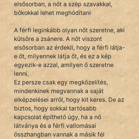
elsősorban, a nőt a szép szavakkal,
bókokkal lehet meghódítani
IRODALOM
A férfi leginkább olyan nőt szeretne, aki
SZÓLÁS
külsőre a zsánere. A nőt viszont
És
elsősorban az érdekli, hogy a férfi látja-
KÖZMONDÁS
e őt, milyennek látja őt, és ez a kép
egyezik-e azzal, amilyen ő szeretne
PSZICHO
lenni.
ZENE
Ez persze csak egy megközelítés,
mindenkinek megvannak a saját
FILM
elképzelései arról, hogy kit keres. De az
biztos, hogy sokkal tartósabb
ÉLETMÓD
kapcsolat építhető úgy, ha a nő
MAGYARSÁG
látványa és a férfi vallomásai
És
összhangban vannak a másik fél
TÖRTÉNELEM