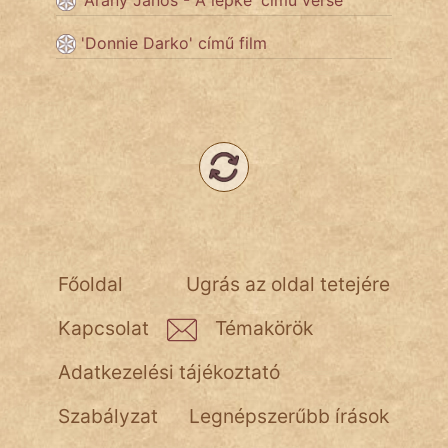
'Arany János - A lepke' című verse
'Donnie Darko' című film
Népszerű szerzőink:
cinege
fantom
Hunor
Jób Gedeon
Főoldal
Ugrás az oldal tetejére
Láron Ádám
Kapcsolat
Témakörök
mikkamakka
Adatkezelési tájékoztató
vörös ördög
Szabályzat
Legnépszerűbb írások
nagyöreg