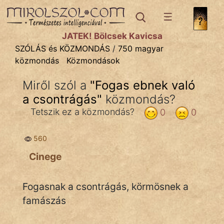
SZÓLÁS ÉS KÖZMONDÁS
témák:
JÁTÉK! Bölcsek Kavicsa
Bibliai
SZÓLÁS és KÖZMONDÁS
/
750 magyar
közmondás
Közmondások
Kifejezések
Miről szól a
"
Fogas ebnek való
Közmondások
a csontrágás
"
közmondás?
Rímelő
Tetszik ez a közmondás?
0
0
Szállóigék
560
Szóláscsoportok
Cinege
Szólások
Fogasnak a csontrágás, körmösnek a
Tréfás
famászás