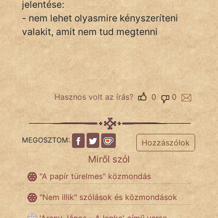
jelentése:
- nem lehet olyasmire kényszeríteni
valakit, amit nem tud megtenni
IRODALOM
SZÓLÁS
És
KÖZMONDÁS
Hasznos volt az írás?
0
0
PSZICHO
ZENE
MEGOSZTOM:
Hozzászólok
FILM
Miről szól
ÉLETMÓD
"A papír türelmes" közmondás
MAGYARSÁG
"Nem illik" szólások és közmondások
És
TÖRTÉNELEM