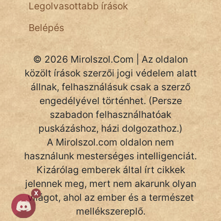
Legolvasottabb írások
NapHold
Belépés
Név nélkül
pszichopati
© 2026 Mirolszol.Com | Az oldalon
közölt írások szerzői jogi védelem alatt
szegény legény
állnak, felhasználásuk csak a szerző
Hoffer Botond
engedélyével történhet. (Persze
szabadon felhasználhatóak
szemfüles
puskázáshoz, házi dolgozathoz.)
A Mirolszol.com oldalon nem
használunk mesterséges intelligenciát.
Kizárólag emberek által írt cikkek
jelennek meg, mert nem akarunk olyan
X
világot, ahol az ember és a természet
mellékszereplő.