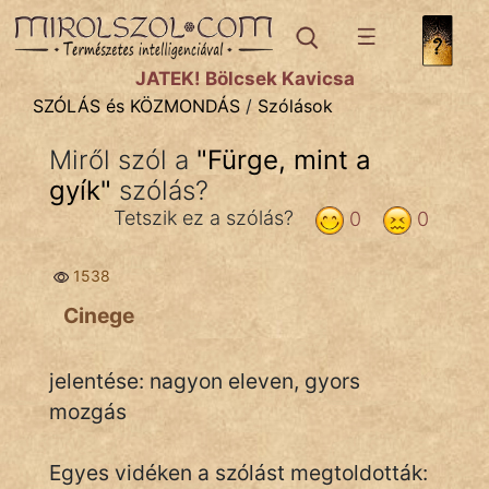
SZÓLÁS ÉS KÖZMONDÁS
témák:
JÁTÉK! Bölcsek Kavicsa
Bibliai
SZÓLÁS és KÖZMONDÁS
/
Szólások
Kifejezések
Miről szól a
"
Fürge, mint a
gyík
Közmondások
"
szólás?
Tetszik ez a szólás?
0
0
Rímelő
1538
Szállóigék
Cinege
Szóláscsoportok
Szólások
jelentése: nagyon eleven, gyors
mozgás
Tréfás
Egyes vidéken a szólást megtoldották: