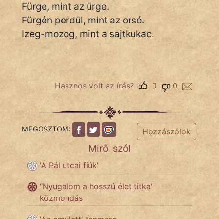
Fürge, mint az ürge.
Fürgén perdül, mint az orsó.
Népszerű szerzőink:
Izeg-mozog, mint a sajtkukac.
cinege
fantom
Hasznos volt az írás?
0
0
Hunor
Jób Gedeon
MEGOSZTOM:
Hozzászólok
Láron Ádám
Miről szól
mikkamakka
'A Pál utcai fiúk'
vörös ördög
"Nyugalom a hosszú élet titka"
közmondás
nagyöreg