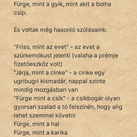
Fürge, mint a gyík, mint akit a bolha
csíp.
IRODALOM
És voltak még hasonló szólásaink:
SZÓLÁS
És
"Friss, mint az evet" - az evet a
KÖZMONDÁS
szürkemókust jelenti (valaha a prémje
fizetőeszköz volt)
PSZICHO
"Járja, mint a cinke" - a cinke egy
ZENE
ugribugri kismadár, nappal szinte
mindig mozgásban van
FILM
"Fürge mint a csík" - a csíkbogár olyan
gyorsan szalad a tó felszínén, hogy alig
ÉLETMÓD
lehet szemmel követni
MAGYARSÁG
Fürge, mint a hal
És
Fürge, mint a karika
TÖRTÉNELEM