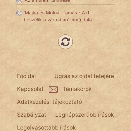
'Az amulett' tanmese
NapHold
'Majka és Molnár Tamás - Azt
Név nélkül
beszélik a városban' című dala
pszichopati
szegény legény
Hoffer Botond
szemfüles
Főoldal
Ugrás az oldal tetejére
Kapcsolat
Témakörök
Adatkezelési tájékoztató
Szabályzat
Legnépszerűbb írások
Legolvasottabb írások