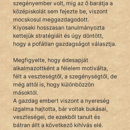
szegényember volt, míg az ő barátja a
IRODALOM
középiskolát sem fejezte be, viszont
mocskosul meggazdagodott.
SZÓLÁS
Kiyosaki hosszasan tanulmányozta
És
KÖZMONDÁS
kettejük stratégiáit és úgy döntött,
hogy a pofátlan gazdagságot választja.
PSZICHO
Megfigyelte, hogy édesapját
ZENE
alkalmazottként a félelem motiválta,
FILM
félt a veszteségtől, a szegénységtől, de
még attól is, hogy különbözzön
ÉLETMÓD
másoktól.
MAGYARSÁG
A gazdag embert viszont a nyereség
És
izgalma hajtotta, bár voltak bukásai,
TÖRTÉNELEM
veszteségei, de ezekből tanult és
bátran állt a következő kihívás elé.
Népszerű szerzőink: