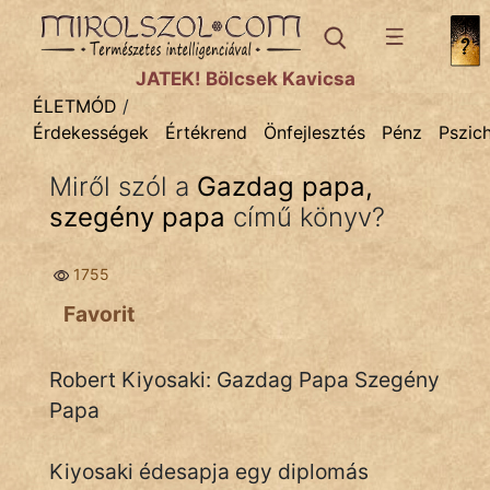
ÉLETMÓD
témák:
JÁTÉK! Bölcsek Kavicsa
Egészség
ÉLETMÓD
/
Érdekességek
Értékrend
Önfejlesztés
Pénz
Pszic
Gyerekpszicho
Miről szól a
Gazdag papa,
Mese
szegény papa
című könyv?
Pénz
1755
Pszichológia
Favorit
Sport
Robert Kiyosaki: Gazdag Papa Szegény
Ünnepek
Papa
Kiyosaki édesapja egy diplomás