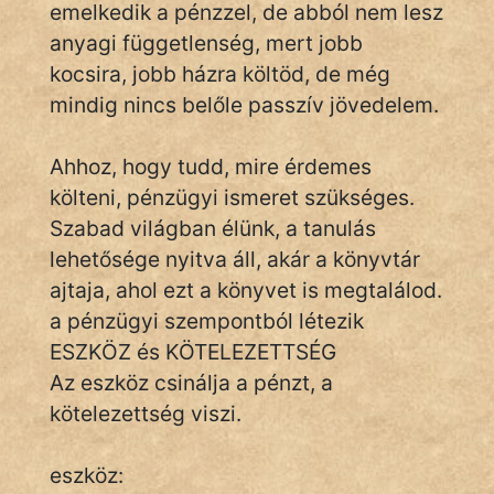
Név nélkül
emelkedik a pénzzel, de abból nem lesz
anyagi függetlenség, mert jobb
pszichopati
kocsira, jobb házra költöd, de még
mindig nincs belőle passzív jövedelem.
szegény legény
Hoffer Botond
Ahhoz, hogy tudd, mire érdemes
költeni, pénzügyi ismeret szükséges.
szemfüles
Szabad világban élünk, a tanulás
lehetősége nyitva áll, akár a könyvtár
ajtaja, ahol ezt a könyvet is megtalálod.
a pénzügyi szempontból létezik
ESZKÖZ és KÖTELEZETTSÉG
Az eszköz csinálja a pénzt, a
kötelezettség viszi.
eszköz: