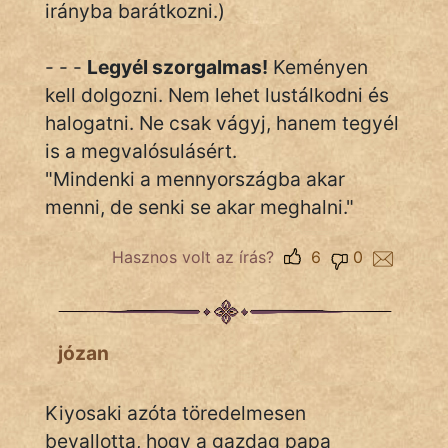
irányba barátkozni.)
- - -
Legyél szorgalmas!
Keményen
kell dolgozni. Nem lehet lustálkodni és
halogatni. Ne csak vágyj, hanem tegyél
is a megvalósulásért.
"Mindenki a mennyországba akar
menni, de senki se akar meghalni."
Hasznos volt az írás?
6
0
józan
Kiyosaki azóta töredelmesen
bevallotta, hogy a gazdag papa