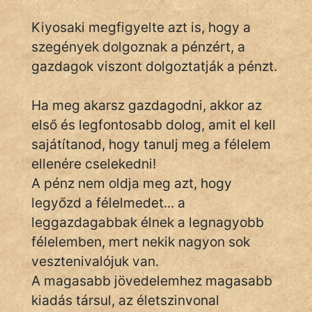
Kiyosaki megfigyelte azt is, hogy a
cinege
szegények dolgoznak a pénzért, a
gazdagok viszont dolgoztatják a pénzt.
fantom
Hunor
Ha meg akarsz gazdagodni, akkor az
első és legfontosabb dolog, amit el kell
Jób Gedeon
sajátítanod, hogy tanulj meg a félelem
ellenére cselekedni!
Láron Ádám
A pénz nem oldja meg azt, hogy
mikkamakka
legyőzd a félelmedet... a
leggazdagabbak élnek a legnagyobb
vörös ördög
félelemben, mert nekik nagyon sok
nagyöreg
vesztenivalójuk van.
A magasabb jövedelemhez magasabb
NapHold
kiadás társul, az életszinvonal