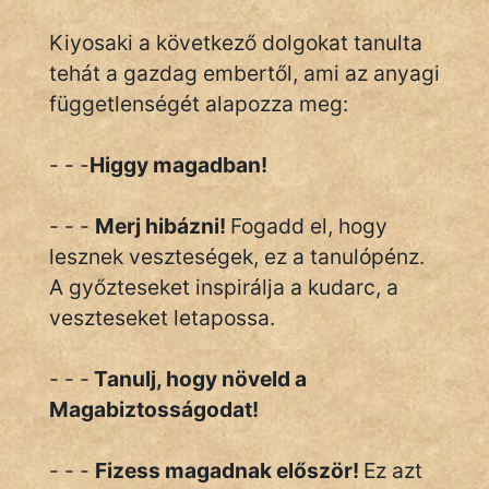
Kiyosaki a következő dolgokat tanulta
tehát a gazdag embertől, ami az anyagi
függetlenségét alapozza meg:
- - -
Higgy magadban!
- - -
Merj hibázni!
Fogadd el, hogy
lesznek veszteségek, ez a tanulópénz.
A győzteseket inspirálja a kudarc, a
veszteseket letapossa.
- - -
Tanulj, hogy növeld a
Magabiztosságodat!
- - -
Fizess magadnak először!
Ez azt