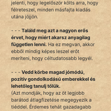
jelenti, hogy legelőször költs arra, hogy
félreteszel, minden másfajta kiadás
utána jöjjön.
- - -
Találd meg azt a nagyon erős
érvet, hogy miért akarsz anyagilag
független lenni.
Ha ez megvan, akkor
ebből mindig képes leszel erőt
meríteni, hogy céltudatosabb legyél.
- - -
Vedd körbe magad jómódú,
pozitív gondolkodású emberekkel és
lehetőleg tanulj tőlük.
(Azt mondják, hogy az öt legjobb
barátod átlagfizetése megegyezik a
tiéddel. Érdemes tehát gazadagabb