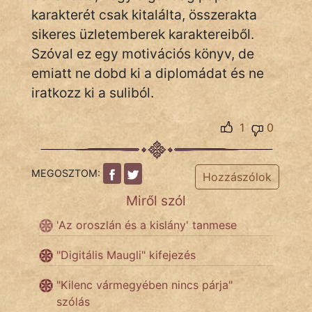
karakterét csak kitalálta, összerakta
sikeres üzletemberek karaktereiből.
Szóval ez egy motivációs könyv, de
emiatt ne dobd ki a diplomádat és ne
iratkozz ki a suliból.
1
0
MEGOSZTOM:
Hozzászólok
Miről szól
'Az oroszlán és a kislány' tanmese
"Digitális Maugli" kifejezés
"Kilenc vármegyében nincs párja"
szólás