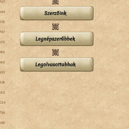
707
644
Szerzőink
016
707
Legnépszerűbbek
125
985
863
Legolvasottabbak
603
516
553
024
734
846