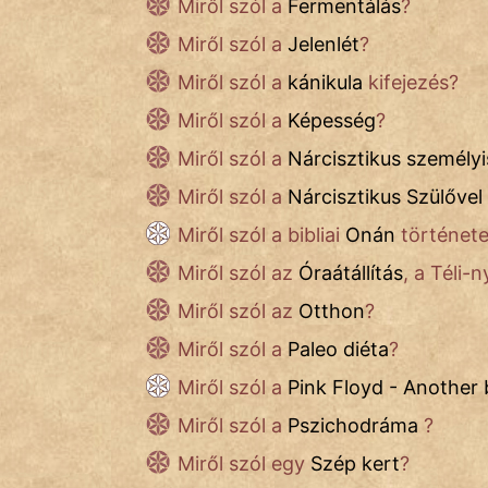
Miről szól a
Fermentálás
?
IRODALOM
Miről szól a
Jelenlét
?
SZÓLÁS
Miről szól a
kánikula
kifejezés?
És
Miről szól a
Képesség
?
KÖZMONDÁS
Miről szól a
Nárcisztikus személy
PSZICHO
Miről szól a
Nárcisztikus Szülővel
ZENE
Miről szól a
bibliai
Onán
történet
Miről szól
az
Óraátállítás
, a Téli-
FILM
Miről szól az
Otthon
?
ÉLETMÓD
Miről szól
a
Paleo diéta
?
MAGYARSÁG
Miről szól a
Pink Floyd - Another b
És
Miről szól a
Pszichodráma
?
TÖRTÉNELEM
Miről szól
egy
Szép kert
?