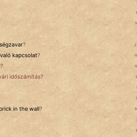
1
iségzavar
?
2
 való kapcsolat
?
1
e?
1
nyári időszámítás?
rick in the wall
?
3