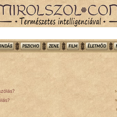
MONDÁS
PSZICHO
ZENE
FILM
ÉLETMÓD
zólás?
3
lás?
1