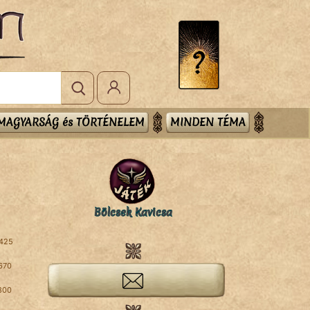
MAGYARSÁG és TÖRTÉNELEM
MINDEN TÉMA
Bölcsek Kavicsa
425
670
800