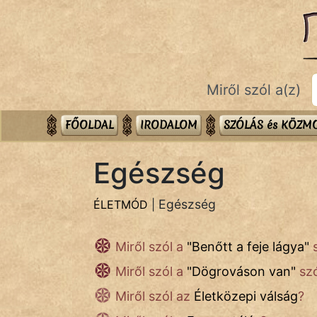
ÉLETMÓD
témák:
Egészség
Miről szól a(z)
Gyerekpszicho
Mese
FŐOLDAL
IRODALOM
SZÓLÁS és KÖZ
Pénz
Egészség
Pszichológia
Egészség
ÉLETMÓD
|
Sport
Miről szól a
"
Benőtt a feje lágya
"
s
Ünnepek
Miről szól a
"
Dögrováson van
"
szó
Miről szól az
Életközepi válság
?