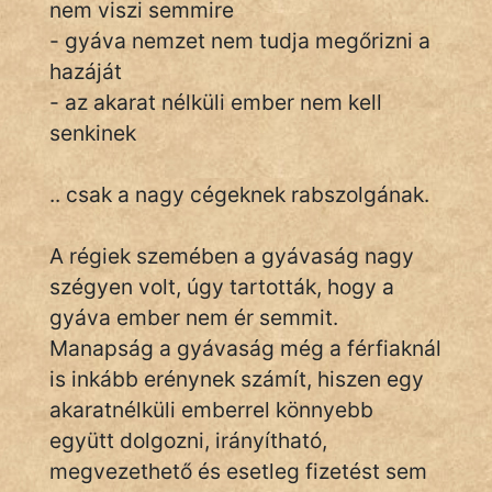
nem viszi semmire
- gyáva nemzet nem tudja megőrizni a
hazáját
IRODALOM
- az akarat nélküli ember nem kell
SZÓLÁS
senkinek
És
KÖZMONDÁS
.. csak a nagy cégeknek rabszolgának.
PSZICHO
A régiek szemében a gyávaság nagy
ZENE
szégyen volt, úgy tartották, hogy a
gyáva ember nem ér semmit.
FILM
Manapság a gyávaság még a férfiaknál
ÉLETMÓD
is inkább erénynek számít, hiszen egy
akaratnélküli emberrel könnyebb
MAGYARSÁG
együtt dolgozni, irányítható,
És
megvezethető és esetleg fizetést sem
TÖRTÉNELEM