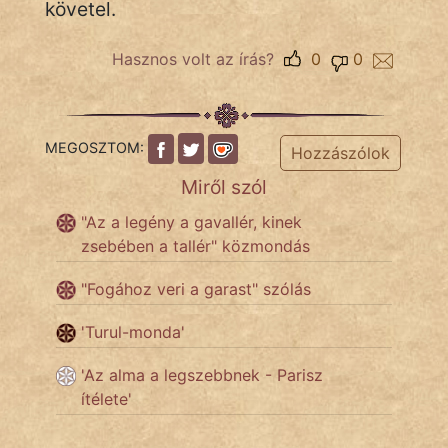
követel.
Népszerű szerzőink:
Hasznos volt az írás?
0
0
cinege
fantom
MEGOSZTOM:
Hozzászólok
Miről szól
Hunor
"Az a legény a gavallér, kinek
Jób Gedeon
zsebében a tallér" közmondás
Láron Ádám
"Fogához veri a garast" szólás
mikkamakka
'Turul-monda'
vörös ördög
'Az alma a legszebbnek - Parisz
ítélete'
nagyöreg