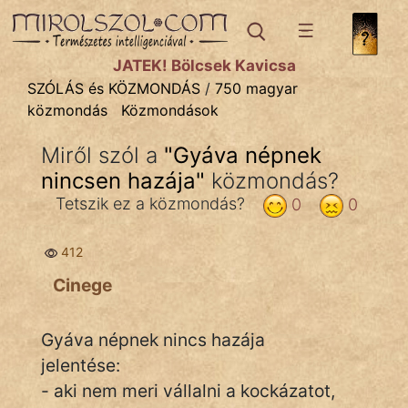
SZÓLÁS ÉS KÖZMONDÁS
témák:
JÁTÉK! Bölcsek Kavicsa
Bibliai
SZÓLÁS és KÖZMONDÁS
/
750 magyar
közmondás
Közmondások
Kifejezések
Miről szól a
"
Gyáva népnek
Közmondások
nincsen hazája
"
közmondás?
Rímelő
Tetszik ez a közmondás?
0
0
Szállóigék
412
Szóláscsoportok
Cinege
Szólások
Gyáva népnek nincs hazája
Tréfás
jelentése:
- aki nem meri vállalni a kockázatot,