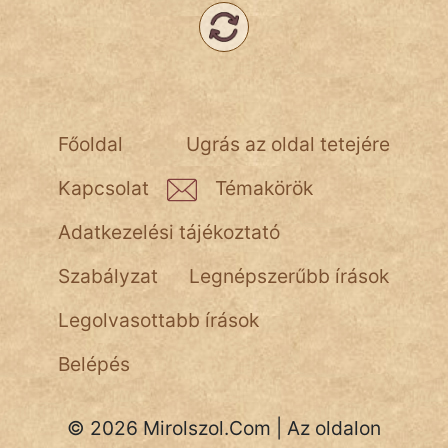
NapHold
Név nélkül
pszichopati
szegény legény
Főoldal
Ugrás az oldal tetejére
Hoffer Botond
Kapcsolat
Témakörök
szemfüles
Adatkezelési tájékoztató
Szabályzat
Legnépszerűbb írások
Legolvasottabb írások
Belépés
© 2026 Mirolszol.Com | Az oldalon