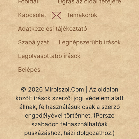
Főoldal
Ugrás az oldal tetejére
NapHold
Kapcsolat
Témakörök
Név nélkül
Adatkezelési tájékoztató
pszichopati
Szabályzat
Legnépszerűbb írások
szegény legény
Legolvasottabb írások
Hoffer Botond
Belépés
szemfüles
© 2026 Mirolszol.Com | Az oldalon
közölt írások szerzői jogi védelem alatt
állnak, felhasználásuk csak a szerző
engedélyével történhet. (Persze
szabadon felhasználhatóak
puskázáshoz, házi dolgozathoz.)