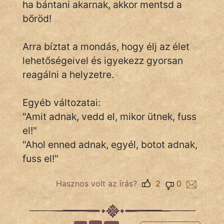
ha bántani akarnak, akkor mentsd a
bőröd!
IRODALOM
Arra bíztat a mondás, hogy élj az élet
lehetőségeivel és igyekezz gyorsan
SZÓLÁS
És
reagálni a helyzetre.
KÖZMONDÁS
Egyéb változatai:
PSZICHO
"Amit adnak, vedd el, mikor ütnek, fuss
el!"
ZENE
"Ahol enned adnak, egyél, botot adnak,
FILM
fuss el!"
ÉLETMÓD
Hasznos volt az írás?
2
0
MAGYARSÁG
És
TÖRTÉNELEM