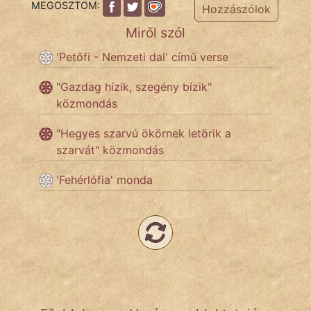
MEGOSZTOM:
Hozzászólok
Miről szól
Népszerű szerzőink:
'Petőfi - Nemzeti dal' című verse
cinege
"Gazdag hízik, szegény bízik"
közmondás
fantom
"Hegyes szarvú ökörnek letörik a
Hunor
szarvát" közmondás
Jób Gedeon
'Fehérlófia' monda
Láron Ádám
mikkamakka
vörös ördög
nagyöreg