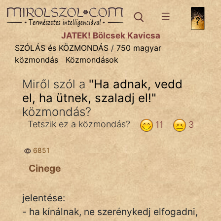
SZÓLÁS ÉS KÖZMONDÁS
témák:
JÁTÉK! Bölcsek Kavicsa
Bibliai
SZÓLÁS és KÖZMONDÁS
/
750 magyar
közmondás
Közmondások
Kifejezések
Miről szól a
"
Ha adnak, vedd
Közmondások
el, ha ütnek, szaladj el!
"
Rímelő
közmondás?
Tetszik ez a közmondás?
11
3
Szállóigék
Szóláscsoportok
6851
Cinege
Szólások
Tréfás
jelentése:
- ha kínálnak, ne szerénykedj elfogadni,