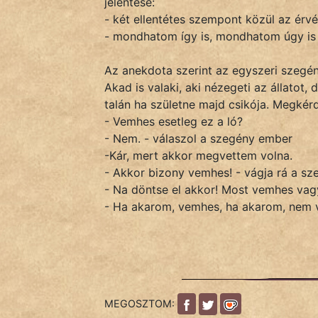
jelentése:
- két ellentétes szempont közül az érv
- mondhatom így is, mondhatom úgy is
IRODALOM
Az anekdota szerint az egyszeri szegén
SZÓLÁS
Akad is valaki, aki nézegeti az állatot,
És
talán ha születne majd csikója. Megkérd
KÖZMONDÁS
- Vemhes esetleg ez a ló?
- Nem. - válaszol a szegény ember
PSZICHO
-Kár, mert akkor megvettem volna.
- Akkor bizony vemhes! - vágja rá a sz
ZENE
- Na döntse el akkor! Most vemhes va
- Ha akarom, vemhes, ha akarom, nem 
FILM
ÉLETMÓD
MAGYARSÁG
És
MEGOSZTOM:
TÖRTÉNELEM