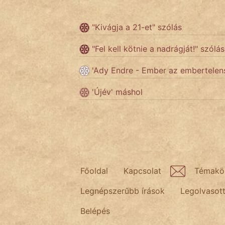
"Kivágja a 21-et" szólás
Népszerű szerzőink:
"Fel kell kötnie a nadrágját!" szólás
cinege
'Ady Endre - Ember az embertelen
fantom
'Újév' máshol
Hunor
Jób Gedeon
Láron Ádám
mikkamakka
Főoldal
Kapcsolat
Témakö
Legnépszerűbb írások
Legolvasot
vörös ördög
Belépés
nagyöreg