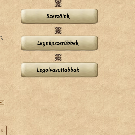
Szerzőink
t,
Legnépszerűbbek
Legolvasottabbak
ok