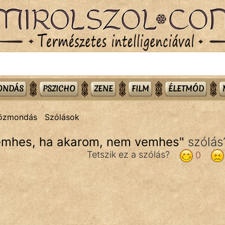
MONDÁS
PSZICHO
ZENE
FILM
ÉLETMÓD
közmondás
Szólások
emhes, ha akarom, nem vemhes
"
szólás
Tetszik ez a szólás?
0