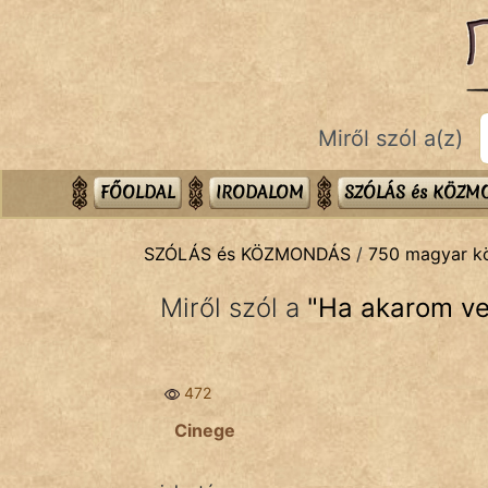
SZÓLÁS ÉS KÖZMONDÁS
témák:
Bibliai
Miről szól a(z)
Kifejezések
Közmondások
FŐOLDAL
IRODALOM
SZÓLÁS és KÖZ
Rímelő
SZÓLÁS és KÖZMONDÁS
/
750 magyar 
Szállóigék
Miről szól a
"
Ha akarom v
Szóláscsoportok
Szólások
472
Tréfás
Cinege