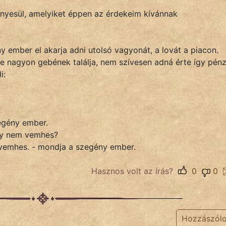
ényesül, amelyiket éppen az érdekeim kívánnak
y ember el akarja adni utolsó vagyonát, a lovát a piacon.
 de nagyon gebének találja, nem szívesen adná érte így pénz
i:
egény ember.
gy nem vemhes?
vemhes. - mondja a szegény ember.
Hasznos volt az írás?
0
0
Hozzászól