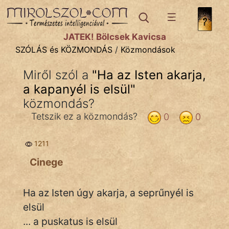
SZÓLÁS ÉS KÖZMONDÁS
témák:
JÁTÉK! Bölcsek Kavicsa
Bibliai
SZÓLÁS és KÖZMONDÁS
/
Közmondások
Kifejezések
Miről szól a
"
Ha az Isten akarja,
a kapanyél is elsül
Közmondások
"
közmondás?
Rímelő
Tetszik ez a közmondás?
0
0
Szállóigék
1211
Szóláscsoportok
Cinege
Szólások
Ha az Isten úgy akarja, a seprűnyél is
Tréfás
elsül
... a puskatus is elsül