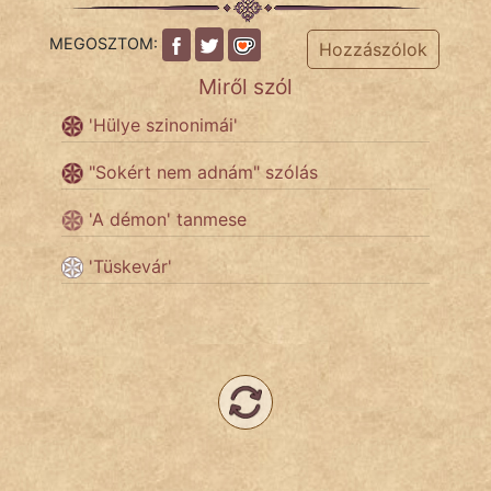
MEGOSZTOM:
Hozzászólok
Népszerű szerzőink:
Miről szól
'Hülye szinonimái'
cinege
"Sokért nem adnám" szólás
fantom
'A démon' tanmese
Hunor
'Tüskevár'
Jób Gedeon
Láron Ádám
mikkamakka
vörös ördög
nagyöreg