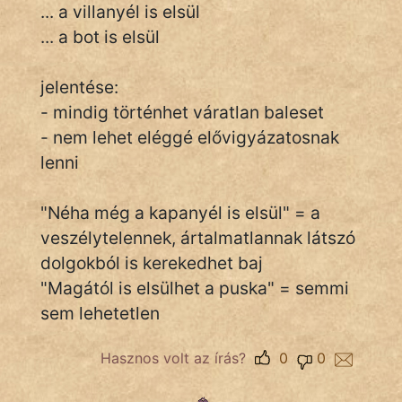
... a villanyél is elsül
... a bot is elsül
IRODALOM
jelentése:
SZÓLÁS
- mindig történhet váratlan baleset
És
- nem lehet eléggé elővigyázatosnak
KÖZMONDÁS
lenni
PSZICHO
"Néha még a kapanyél is elsül" = a
ZENE
veszélytelennek, ártalmatlannak látszó
dolgokból is kerekedhet baj
FILM
"Magától is elsülhet a puska" = semmi
sem lehetetlen
ÉLETMÓD
MAGYARSÁG
Hasznos volt az írás?
0
0
És
TÖRTÉNELEM