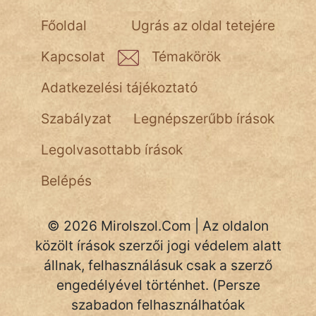
NapHold
Főoldal
Ugrás az oldal tetejére
Név nélkül
Kapcsolat
Témakörök
pszichopati
Adatkezelési tájékoztató
szegény legény
Szabályzat
Legnépszerűbb írások
Hoffer Botond
Legolvasottabb írások
szemfüles
Belépés
© 2026 Mirolszol.Com | Az oldalon
közölt írások szerzői jogi védelem alatt
állnak, felhasználásuk csak a szerző
engedélyével történhet. (Persze
szabadon felhasználhatóak