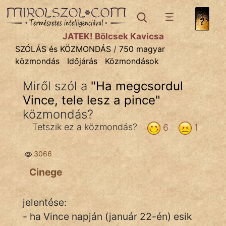
SZÓLÁS ÉS KÖZMONDÁS
témák:
JÁTÉK! Bölcsek Kavicsa
Bibliai
SZÓLÁS és KÖZMONDÁS
/
750 magyar
közmondás
Időjárás
Közmondások
Kifejezések
Miről szól a
"
Ha megcsordul
Közmondások
Vince, tele lesz a pince
"
Rímelő
közmondás?
Tetszik ez a közmondás?
6
1
Szállóigék
Szóláscsoportok
3066
Cinege
Szólások
Tréfás
jelentése:
- ha Vince napján (január 22-én) esik