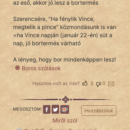
az eső, akkor jó lesz a bortermés
Szerencsére, "Ha fénylik Vince,
IRODALOM
megtelik a pince" közmondásunk is van
SZÓLÁS
=ha Vince napján (január 22-én) süt a
És
nap, jó bortermés várható
KÖZMONDÁS
A lényeg, hogy bor mindenképpen lesz!
PSZICHO
Boros szólások
ZENE
Hasznos volt az írás?
3
0
FILM
ÉLETMÓD
MEGOSZTOM:
Hozzászólok
MAGYARSÁG
És
Miről szól
TÖRTÉNELEM