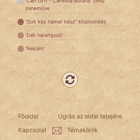
'Carl Orff - Carmina Burana' című
zeneműve
Népszerű szerzőink:
"Sok kéz hamar kész" közmondás
cinege
'Déli harangszó'
fantom
'Reklám'
Hunor
Jób Gedeon
Láron Ádám
mikkamakka
vörös ördög
Főoldal
Ugrás az oldal tetejére
nagyöreg
Kapcsolat
Témakörök