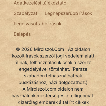
NapHold
Adatkezelési tájékoztató
Név nélkül
Szabályzat
Legnépszerűbb írások
pszichopati
Legolvasottabb írások
szegény legény
Belépés
Hoffer Botond
© 2026 Mirolszol.Com | Az oldalon
szemfüles
közölt írások szerzői jogi védelem alatt
állnak, felhasználásuk csak a szerző
engedélyével történhet. (Persze
szabadon felhasználhatóak
puskázáshoz, házi dolgozathoz.)
A Mirolszol.com oldalon nem
használunk mesterséges intelligenciát.
Kizárólag emberek által írt cikkek