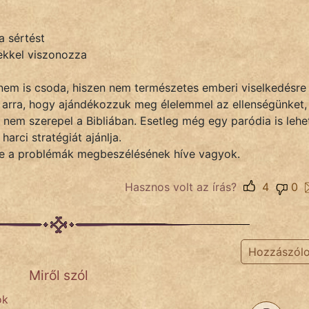
a sértést
tekkel viszonozza
 nem is csoda, hiszen nem természetes emberi viselkedésre
l arra, hogy ajándékozzuk meg élelemmel az ellenségünket,
 nem szerepel a Bibliában. Esetleg még egy paródia is lehe
arci stratégiát ajánlja.
tre a problémák megbeszélésének híve vagyok.
Hasznos volt az írás?
4
0
Hozzászól
Miről szól
ok