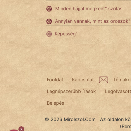
"Minden hájjal megkent" szólás
Népszerű szerzőink:
"Annyian vannak, mint az oroszok"
cinege
'Képesség'
fantom
Hunor
Jób Gedeon
Főoldal
Kapcsolat
Témakö
Láron Ádám
Legnépszerűbb írások
Legolvasot
mikkamakka
Belépés
vörös ördög
© 2026 Mirolszol.Com | Az oldalon közö
nagyöreg
(Per
X