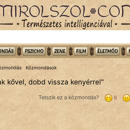
MONDÁS
PSZICHO
ZENE
FILM
ÉLETMÓD
közmondás
Közmondások
 kővel, dobd vissza kenyérrel
"
Tetszik ez a közmondás?
8