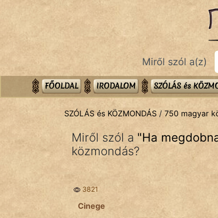
SZÓLÁS ÉS KÖZMONDÁS
témák:
Bibliai
Miről szól a(z)
Kifejezések
Közmondások
FŐOLDAL
IRODALOM
SZÓLÁS és KÖZ
Rímelő
SZÓLÁS és KÖZMONDÁS
/
750 magyar 
Szállóigék
Miről szól a
"
Ha megdobnak
Szóláscsoportok
közmondás?
Szólások
3821
Tréfás
Cinege