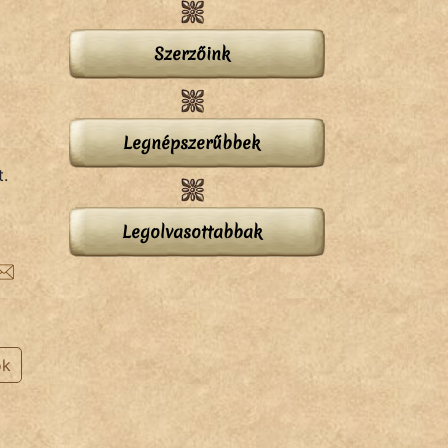
Szerzőink
Legnépszerűbbek
t.
Legolvasottabbak
ok