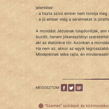
jelentése:
- a tiszta szívű ember nem torolja meg 
IRODALOM
- a jó ember még a sérelmeket is jótet
SZÓLÁS
A mondást Jézusnak tulajdonítják, ami
És
buzdít, hanem jókeresztényi szeretette
KÖZMONDÁS
aki az életünkre tör. Azonban a mondás
Ha nem az, akkor az egyik legrosszabb h
PSZICHO
Mindenkinek lelke rajta, én mindenese
ZENE
FILM
ÉLETMÓD
MEGOSZTOM:
MAGYARSÁG
És
TÖRTÉNELEM
"Szemes" szólások és közmondás