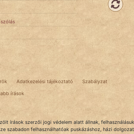
 szólás
rök
Adatkezelési tájékoztató
Szabályzat
tabb írások
lt írások szerzői jogi védelem alatt állnak, felhasználásu
sze szabadon felhasználhatóak puskázáshoz, házi dolgozat