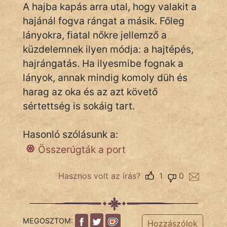
A hajba kapás arra utal, hogy valakit a
hajánál fogva rángat a másik. Főleg
lányokra, fiatal nőkre jellemző a
IRODALOM
küzdelemnek ilyen módja: a hajtépés,
SZÓLÁS
hajrángatás. Ha ilyesmibe fognak a
És
lányok, annak mindig komoly düh és
KÖZMONDÁS
harag az oka és az azt követő
sértettség is sokáig tart.
PSZICHO
ZENE
Hasonló szólásunk a:
Összerúgták a port
FILM
ÉLETMÓD
Hasznos volt az írás?
1
0
MAGYARSÁG
És
TÖRTÉNELEM
MEGOSZTOM:
Hozzászólok