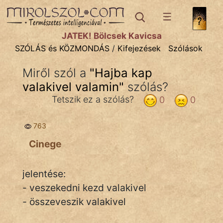
SZÓLÁS ÉS KÖZMONDÁS
témák:
JÁTÉK! Bölcsek Kavicsa
Bibliai
SZÓLÁS és KÖZMONDÁS
/
Kifejezések
Szólások
Kifejezések
Miről szól a
"
Hajba kap
valakivel valamin
Közmondások
"
szólás?
Tetszik ez a szólás?
0
0
Rímelő
763
Szállóigék
Cinege
Szóláscsoportok
Szólások
jelentése:
- veszekedni kezd valakivel
Tréfás
- összeveszik valakivel