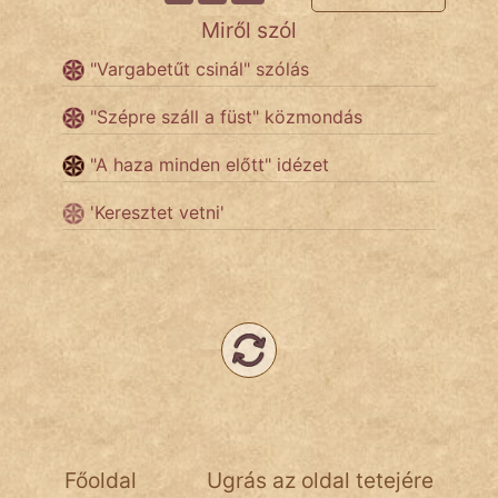
Miről szól
Népszerű szerzőink:
"Vargabetűt csinál" szólás
cinege
"Szépre száll a füst" közmondás
fantom
"A haza minden előtt" idézet
Hunor
'Keresztet vetni'
Jób Gedeon
Láron Ádám
mikkamakka
vörös ördög
nagyöreg
Főoldal
Ugrás az oldal tetejére