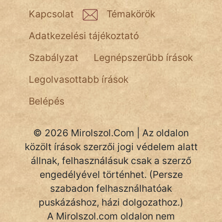
NapHold
Kapcsolat
Témakörök
Név nélkül
Adatkezelési tájékoztató
pszichopati
Szabályzat
Legnépszerűbb írások
szegény legény
Legolvasottabb írások
Hoffer Botond
Belépés
szemfüles
© 2026 Mirolszol.Com | Az oldalon
közölt írások szerzői jogi védelem alatt
állnak, felhasználásuk csak a szerző
engedélyével történhet. (Persze
szabadon felhasználhatóak
puskázáshoz, házi dolgozathoz.)
A Mirolszol.com oldalon nem