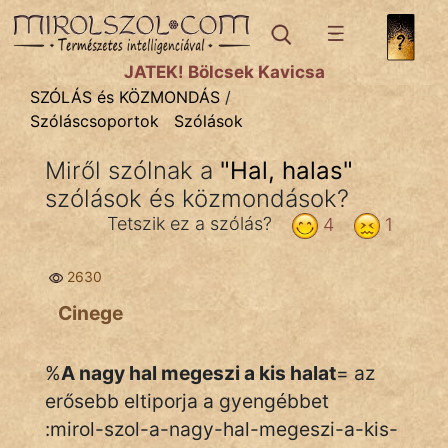
SZÓLÁS ÉS KÖZMONDÁS
témák:
JÁTÉK! Bölcsek Kavicsa
Bibliai
SZÓLÁS és KÖZMONDÁS
/
Szóláscsoportok
Szólások
Kifejezések
Miről szólnak a
"
Hal, halas
"
Közmondások
szólások és közmondások?
Rímelő
Tetszik ez a szólás?
4
1
Szállóigék
2630
Szóláscsoportok
Cinege
Szólások
%
A nagy hal megeszi a kis halat
= az
Tréfás
erősebb eltiporja a gyengébbet
:mirol-szol-a-nagy-hal-megeszi-a-kis-