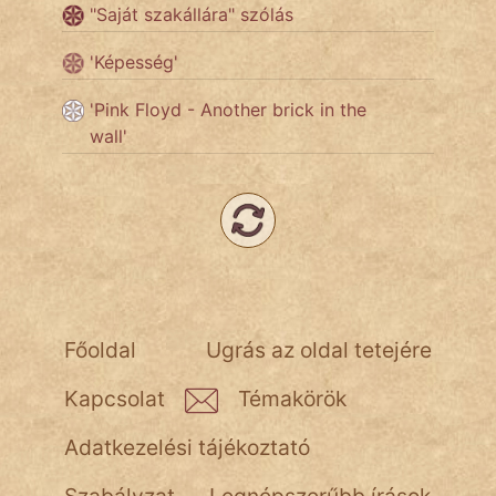
"Saját szakállára" szólás
NapHold
'Képesség'
Név nélkül
'Pink Floyd - Another brick in the
pszichopati
wall'
szegény legény
Hoffer Botond
szemfüles
Főoldal
Ugrás az oldal tetejére
Kapcsolat
Témakörök
Adatkezelési tájékoztató