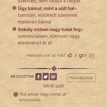
szenved, nem találja a helyét
Úgy bámul, mint a sült hal
=
Népszerű szerzőink:
bambán, kidülledt szemmel
mereven bámul
cinege
Sekély vízben nagy halat fog
=
szerencsésen, könnyen nagy
fantom
eredményt ér el
Hunor
Hasznos volt az írás?
3
0
Jób Gedeon
Láron Ádám
MEGOSZTOM:
Hozzászólok
mikkamakka
Miről szól
vörös ördög
"Kis ember nagy bottal jár"
közmondás
nagyöreg