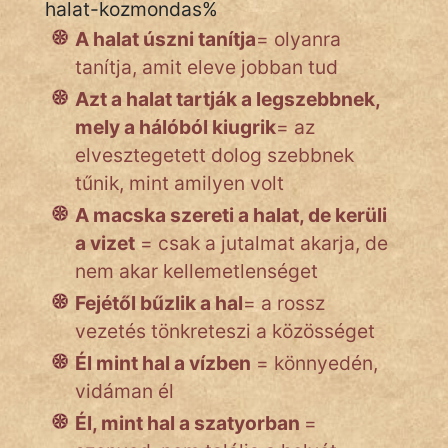
halat-kozmondas%
A halat úszni tanítja
= olyanra
tanítja, amit eleve jobban tud
IRODALOM
Azt a halat tartják a legszebbnek,
SZÓLÁS
mely a hálóból kiugrik
= az
És
elvesztegetett dolog szebbnek
KÖZMONDÁS
tűnik, mint amilyen volt
PSZICHO
A macska szereti a halat, de kerüli
a vizet
= csak a jutalmat akarja, de
ZENE
nem akar kellemetlenséget
Fejétől bűzlik a hal
= a rossz
FILM
vezetés tönkreteszi a közösséget
ÉLETMÓD
Él mint hal a vízben
= könnyedén,
vidáman él
MAGYARSÁG
És
Él, mint hal a szatyorban
=
TÖRTÉNELEM