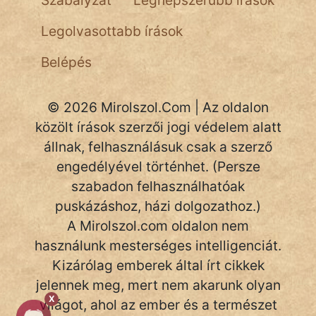
Szabályzat
Legnépszerűbb írások
Legolvasottabb írások
Belépés
© 2026 Mirolszol.Com | Az oldalon
közölt írások szerzői jogi védelem alatt
állnak, felhasználásuk csak a szerző
engedélyével történhet. (Persze
szabadon felhasználhatóak
puskázáshoz, házi dolgozathoz.)
A Mirolszol.com oldalon nem
használunk mesterséges intelligenciát.
Kizárólag emberek által írt cikkek
jelennek meg, mert nem akarunk olyan
X
világot, ahol az ember és a természet