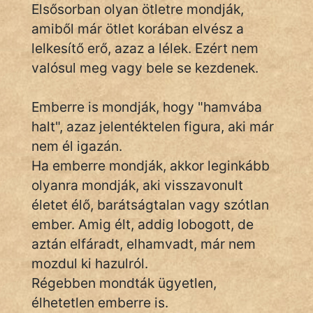
Elsősorban olyan ötletre mondják,
amiből már ötlet korában elvész a
lelkesítő erő, azaz a lélek. Ezért nem
IRODALOM
valósul meg vagy bele se kezdenek.
SZÓLÁS
És
Emberre is mondják, hogy "hamvába
KÖZMONDÁS
halt", azaz jelentéktelen figura, aki már
nem él igazán.
PSZICHO
Ha emberre mondják, akkor leginkább
ZENE
olyanra mondják, aki visszavonult
életet élő, barátságtalan vagy szótlan
FILM
ember. Amig élt, addig lobogott, de
aztán elfáradt, elhamvadt, már nem
ÉLETMÓD
mozdul ki hazulról.
MAGYARSÁG
Régebben mondták ügyetlen,
És
élhetetlen emberre is.
TÖRTÉNELEM