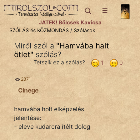
SZÓLÁS ÉS KÖZMONDÁS
témák:
JÁTÉK! Bölcsek Kavicsa
Bibliai
SZÓLÁS és KÖZMONDÁS
/
Szólások
Kifejezések
Miről szól a
"
Hamvába halt
ötlet
Közmondások
"
szólás?
Tetszik ez a szólás?
1
0
Rímelő
2871
Szállóigék
Cinege
Szóláscsoportok
Szólások
hamvába holt elképzelés
jelentése:
Tréfás
- eleve kudarcra ítélt dolog