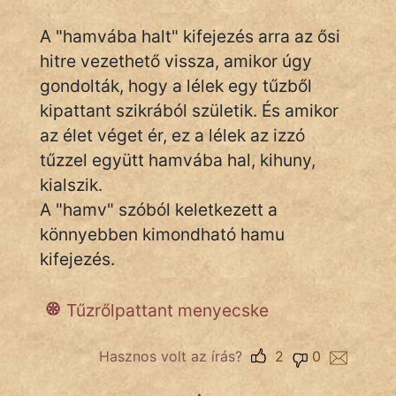
A "hamvába halt" kifejezés arra az ősi
Népszerű szerzőink:
hitre vezethető vissza, amikor úgy
gondolták, hogy a lélek egy tűzből
cinege
kipattant szikrából születik. És amikor
az élet véget ér, ez a lélek az izzó
fantom
tűzzel együtt hamvába hal, kihuny,
Hunor
kialszik.
A "hamv" szóból keletkezett a
Jób Gedeon
könnyebben kimondható hamu
kifejezés.
Láron Ádám
mikkamakka
Tűzrőlpattant menyecske
vörös ördög
Hasznos volt az írás?
2
0
nagyöreg