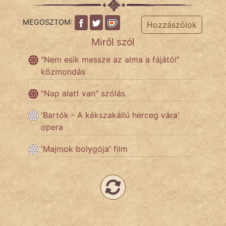
NapHold
MEGOSZTOM:
Hozzászólok
Név nélkül
Miről szól
pszichopati
"Nem esik messze az alma a fájától"
közmondás
szegény legény
"Nap alatt van" szólás
Hoffer Botond
'Bartók - A kékszakállú herceg vára'
szemfüles
opera
'Majmok bolygója' film