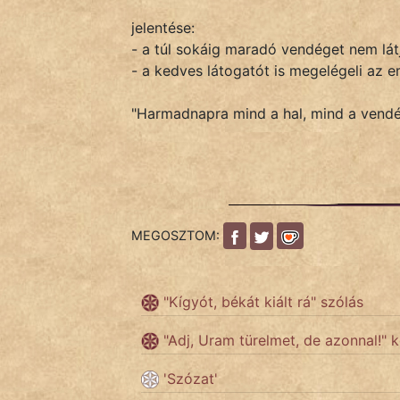
jelentése:
- a túl sokáig maradó vendéget nem lát
IRODALOM
- a kedves látogatót is megelégeli az e
SZÓLÁS
"Harmadnapra mind a hal, mind a vend
És
KÖZMONDÁS
PSZICHO
ZENE
MEGOSZTOM:
FILM
"Kígyót, békát kiált rá" szólás
ÉLETMÓD
"Adj, Uram türelmet, de azonnal!"
MAGYARSÁG
És
'Szózat'
TÖRTÉNELEM