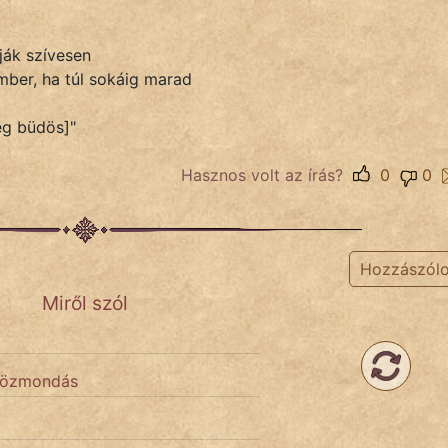
ják szívesen
mber, ha túl sokáig marad
ég büdös]"
Hasznos volt az írás?
0
0
Hozzászól
Miről szól
 közmondás