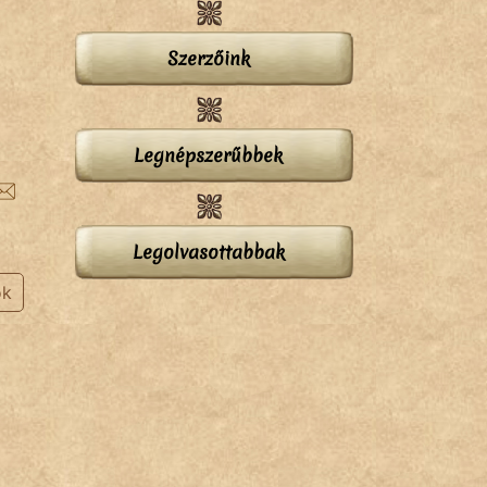
Szerzőink
Legnépszerűbbek
Legolvasottabbak
ok