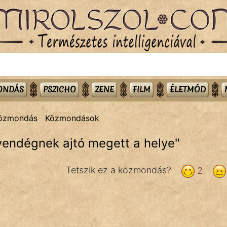
MONDÁS
PSZICHO
ZENE
FILM
ÉLETMÓD
közmondás
Közmondások
endégnek ajtó megett a helye
"
Tetszik ez a közmondás?
2