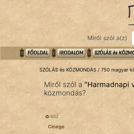
SZÓLÁS ÉS KÖZMONDÁS
témák:
Bibliai
Miről szól a(z)
Kifejezések
Közmondások
FŐOLDAL
IRODALOM
SZÓLÁS és KÖZ
Rímelő
SZÓLÁS és KÖZMONDÁS
/
750 magyar 
Szállóigék
Miről szól a
"
Harmadnapi v
Szóláscsoportok
közmondás?
Szólások
602
Tréfás
Cinege