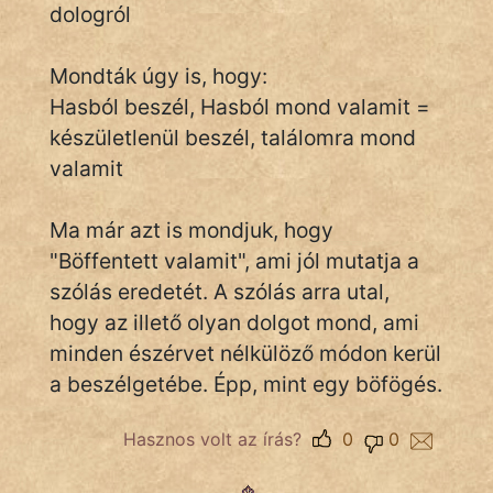
dologról
Mondták úgy is, hogy:
IRODALOM
Hasból beszél, Hasból mond valamit =
SZÓLÁS
készületlenül beszél, találomra mond
És
valamit
KÖZMONDÁS
Ma már azt is mondjuk, hogy
PSZICHO
"Böffentett valamit", ami jól mutatja a
ZENE
szólás eredetét. A szólás arra utal,
hogy az illető olyan dolgot mond, ami
FILM
minden észérvet nélkülöző módon kerül
ÉLETMÓD
a beszélgetébe. Épp, mint egy böfögés.
MAGYARSÁG
Hasznos volt az írás?
0
0
És
TÖRTÉNELEM