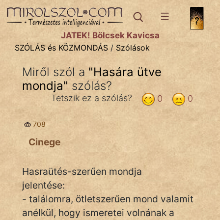
SZÓLÁS ÉS KÖZMONDÁS
témák:
JÁTÉK! Bölcsek Kavicsa
Bibliai
SZÓLÁS és KÖZMONDÁS
/
Szólások
Kifejezések
Miről szól a
"
Hasára ütve
mondja
Közmondások
"
szólás?
Tetszik ez a szólás?
0
0
Rímelő
708
Szállóigék
Cinege
Szóláscsoportok
Szólások
Hasraütés-szerűen mondja
jelentése:
Tréfás
- találomra, ötletszerűen mond valamit
anélkül, hogy ismeretei volnának a