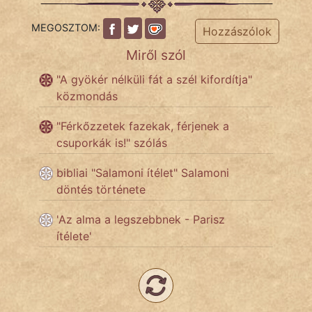
MEGOSZTOM:
Népszerű szerzőink:
Hozzászólok
Miről szól
cinege
"A gyökér nélküli fát a szél kifordítja"
közmondás
fantom
"Férkőzzetek fazekak, férjenek a
Hunor
csuporkák is!" szólás
Jób Gedeon
bibliai "Salamoni ítélet" Salamoni
döntés története
Láron Ádám
'Az alma a legszebbnek - Parisz
mikkamakka
ítélete'
vörös ördög
nagyöreg