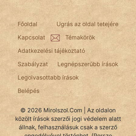
NapHold
Név nélkül
Főoldal
Ugrás az oldal tetejére
pszichopati
Kapcsolat
Témakörök
szegény legény
Adatkezelési tájékoztató
Hoffer Botond
Szabályzat
Legnépszerűbb írások
szemfüles
Legolvasottabb írások
Belépés
© 2026 Mirolszol.Com | Az oldalon
közölt írások szerzői jogi védelem alatt
állnak, felhasználásuk csak a szerző
engedélyével történhet. (Persze