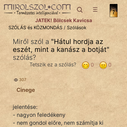
SZÓLÁS ÉS KÖZMONDÁS
témák:
JÁTÉK! Bölcsek Kavicsa
Bibliai
SZÓLÁS és KÖZMONDÁS
/
Szólások
Kifejezések
Miről szól a
"
Hátul hordja az
eszét, mint a kanász a botját
Közmondások
"
szólás?
Rímelő
Tetszik ez a szólás?
0
0
Szállóigék
307
Szóláscsoportok
Cinege
Szólások
jelentése:
Tréfás
- nagyon feledékeny
- nem gondol előre, nem számítja ki