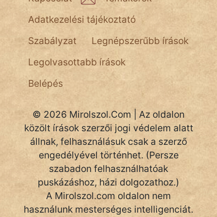
NapHold
Adatkezelési tájékoztató
Név nélkül
Szabályzat
Legnépszerűbb írások
pszichopati
Legolvasottabb írások
szegény legény
Belépés
Hoffer Botond
© 2026 Mirolszol.Com | Az oldalon
szemfüles
közölt írások szerzői jogi védelem alatt
állnak, felhasználásuk csak a szerző
engedélyével történhet. (Persze
szabadon felhasználhatóak
puskázáshoz, házi dolgozathoz.)
A Mirolszol.com oldalon nem
használunk mesterséges intelligenciát.