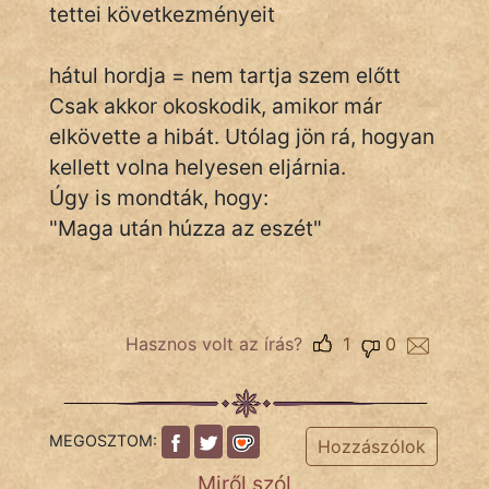
tettei következményeit
hátul hordja = nem tartja szem előtt
IRODALOM
Csak akkor okoskodik, amikor már
SZÓLÁS
elkövette a hibát. Utólag jön rá, hogyan
És
kellett volna helyesen eljárnia.
KÖZMONDÁS
Úgy is mondták, hogy:
"Maga után húzza az eszét"
PSZICHO
ZENE
FILM
Hasznos volt az írás?
1
0
ÉLETMÓD
MAGYARSÁG
MEGOSZTOM:
Hozzászólok
És
Miről szól
TÖRTÉNELEM