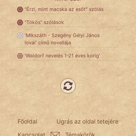
"Érzi, mint macska az esőt" szólás
Népszerű szerzőink:
"Tökös" szólások
cinege
'Mikszáth - Szegény Gélyi János
lovai' című novellája
fantom
'Waldorf nevelés 1-21 éves korig'
Hunor
Jób Gedeon
Láron Ádám
mikkamakka
vörös ördög
Főoldal
Ugrás az oldal tetejére
nagyöreg
Kapcsolat
Témakörök