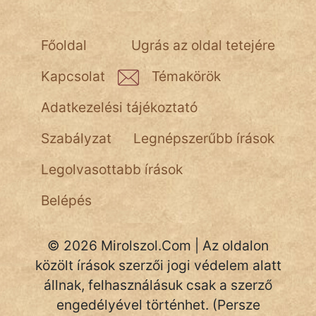
NapHold
Név nélkül
Főoldal
Ugrás az oldal tetejére
pszichopati
Kapcsolat
Témakörök
szegény legény
Adatkezelési tájékoztató
Hoffer Botond
Szabályzat
Legnépszerűbb írások
szemfüles
Legolvasottabb írások
Belépés
© 2026 Mirolszol.Com | Az oldalon
közölt írások szerzői jogi védelem alatt
állnak, felhasználásuk csak a szerző
engedélyével történhet. (Persze