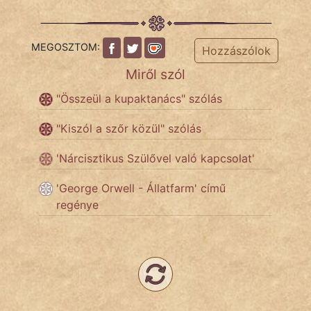
Népszerű szerzőink:
MEGOSZTOM:
Hozzászólok
cinege
Miről szól
"Összeül a kupaktanács" szólás
fantom
"Kiszól a szőr közül" szólás
Hunor
'Nárcisztikus Szülővel való kapcsolat'
Jób Gedeon
'George Orwell - Állatfarm' című
Láron Ádám
regénye
mikkamakka
vörös ördög
nagyöreg