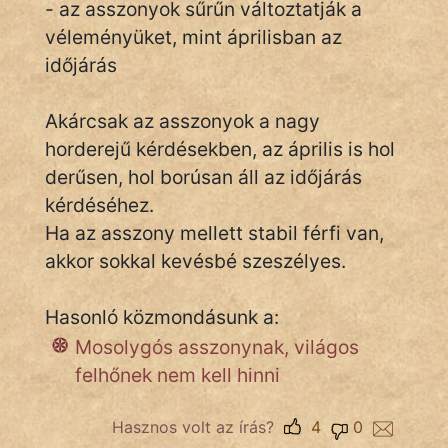
- az asszonyok sűrűn változtatják a
véleményüket, mint áprilisban az
időjárás
IRODALOM
SZÓLÁS
Akárcsak az asszonyok a nagy
És
horderejű kérdésekben, az április is hol
KÖZMONDÁS
derűsen, hol borúsan áll az időjárás
kérdéséhez.
PSZICHO
Ha az asszony mellett stabil férfi van,
ZENE
akkor sokkal kevésbé szeszélyes.
FILM
Hasonló közmondásunk a:
ÉLETMÓD
Mosolygós asszonynak, világos
felhőnek nem kell hinni
MAGYARSÁG
És
Hasznos volt az írás?
4
0
TÖRTÉNELEM