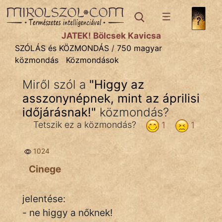
SZÓLÁS ÉS KÖZMONDÁS
témák:
JÁTÉK! Bölcsek Kavicsa
Bibliai
SZÓLÁS és KÖZMONDÁS
/
750 magyar
közmondás
Közmondások
Kifejezések
Miről szól a
"
Higgy az
Közmondások
asszonynépnek, mint az áprilisi
Rímelő
időjárásnak!
"
közmondás?
Tetszik ez a közmondás?
1
1
Szállóigék
Szóláscsoportok
1024
Cinege
Szólások
Tréfás
jelentése:
- ne higgy a nőknek!