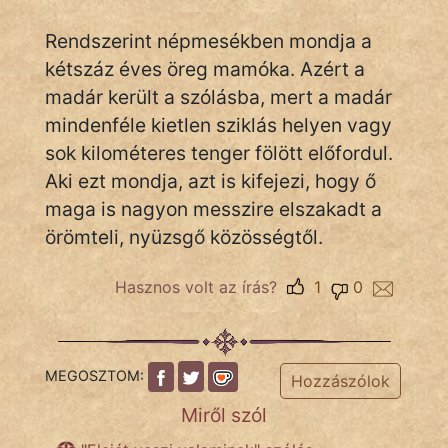
Rendszerint népmesékben mondja a
kétszáz éves öreg mamóka. Azért a
IRODALOM
madár került a szólásba, mert a madár
SZÓLÁS
mindenféle kietlen sziklás helyen vagy
És
sok kilométeres tenger fölött előfordul.
KÖZMONDÁS
Aki ezt mondja, azt is kifejezi, hogy ő
maga is nagyon messzire elszakadt a
PSZICHO
örömteli, nyüzsgő közösségtől.
ZENE
Hasznos volt az írás?
1
0
FILM
ÉLETMÓD
MEGOSZTOM:
Hozzászólok
MAGYARSÁG
És
Miről szól
TÖRTÉNELEM