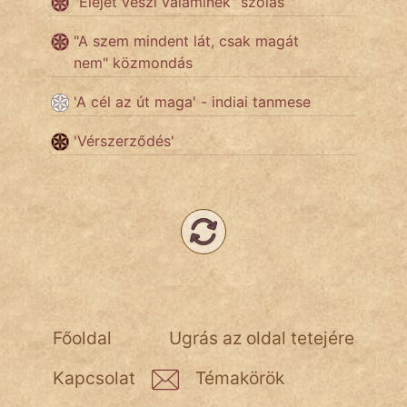
"Elejét veszi valaminek" szólás
Népszerű szerzőink:
"A szem mindent lát, csak magát
nem" közmondás
cinege
'A cél az út maga' - indiai tanmese
fantom
'Vérszerződés'
Hunor
Jób Gedeon
Láron Ádám
mikkamakka
vörös ördög
Főoldal
Ugrás az oldal tetejére
nagyöreg
Kapcsolat
Témakörök