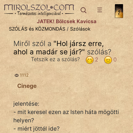
SZÓLÁS ÉS KÖZMONDÁS
témák:
JÁTÉK! Bölcsek Kavicsa
Bibliai
SZÓLÁS és KÖZMONDÁS
/
Szólások
Kifejezések
Miről szól a
"
Hol jársz erre,
ahol a madár se jár?
Közmondások
"
szólás?
Tetszik ez a szólás?
2
0
Rímelő
1112
Szállóigék
Cinege
Szóláscsoportok
Szólások
jelentése:
- mit keresel ezen az Isten háta mögötti
Tréfás
helyen?
- miért jöttél ide?