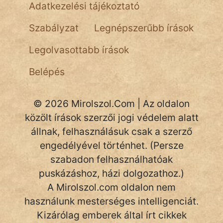
NapHold
Adatkezelési tájékoztató
Név nélkül
Szabályzat
Legnépszerűbb írások
pszichopati
Legolvasottabb írások
szegény legény
Belépés
Hoffer Botond
© 2026 Mirolszol.Com | Az oldalon
szemfüles
közölt írások szerzői jogi védelem alatt
állnak, felhasználásuk csak a szerző
engedélyével történhet. (Persze
szabadon felhasználhatóak
puskázáshoz, házi dolgozathoz.)
A Mirolszol.com oldalon nem
használunk mesterséges intelligenciát.
Kizárólag emberek által írt cikkek