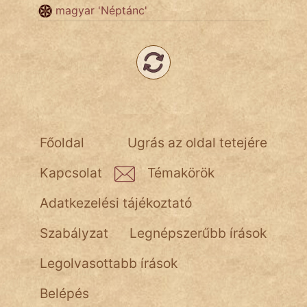
NapHold
magyar 'Néptánc'
Név nélkül
pszichopati
szegény legény
Hoffer Botond
Főoldal
Ugrás az oldal tetejére
szemfüles
Kapcsolat
Témakörök
Adatkezelési tájékoztató
Szabályzat
Legnépszerűbb írások
Legolvasottabb írások
Belépés