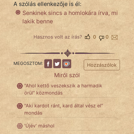
A szólás ellenkezője is él:
Senkinek sincs a homlokára írva, mi
Népszerű szerzőink:
lakik benne
cinege
Hasznos volt az írás?
0
0
fantom
Hunor
MEGOSZTOM:
Hozzászólok
Jób Gedeon
Miről szól
Láron Ádám
"Ahol kettő veszekszik a harmadik
örül" közmondás
mikkamakka
"Aki kardot ránt, kard által vész el"
vörös ördög
mondás
nagyöreg
'Újév' máshol