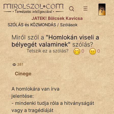
SZÓLÁS ÉS KÖZMONDÁS
témák:
JÁTÉK! Bölcsek Kavicsa
Bibliai
SZÓLÁS és KÖZMONDÁS
/
Szólások
Kifejezések
Miről szól a
"
Homlokán viseli a
bélyegét valaminek
Közmondások
"
szólás?
Tetszik ez a szólás?
0
0
Rímelő
381
Szállóigék
Cinege
Szóláscsoportok
Szólások
A homlokára van írva
jelentése:
Tréfás
- mindenki tudja róla a hitványságát
vagy a tragédiáját