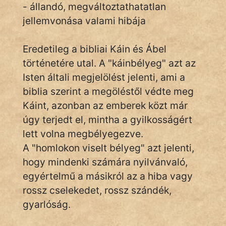
- állandó, megváltoztathatatlan
jellemvonása valami hibája
IRODALOM
Eredetileg a bibliai Káin és Ábel
SZÓLÁS
történetére utal. A "káinbélyeg" azt az
És
Isten általi megjelölést jelenti, ami a
KÖZMONDÁS
biblia szerint a megöléstől védte meg
Káint, azonban az emberek közt már
PSZICHO
úgy terjedt el, mintha a gyilkosságért
ZENE
lett volna megbélyegezve.
A "homlokon viselt bélyeg" azt jelenti,
FILM
hogy mindenki számára nyilvánvaló,
ÉLETMÓD
egyértelmű a másikról az a hiba vagy
rossz cselekedet, rossz szándék,
MAGYARSÁG
gyarlóság.
És
TÖRTÉNELEM