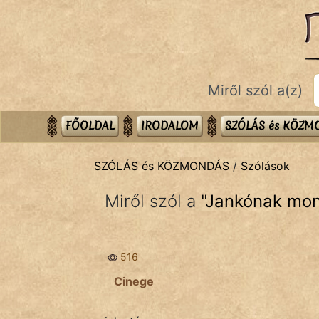
SZÓLÁS ÉS KÖZMONDÁS
témák:
Bibliai
Miről szól a(z)
Kifejezések
Közmondások
FŐOLDAL
IRODALOM
SZÓLÁS és KÖZ
Rímelő
SZÓLÁS és KÖZMONDÁS
/
Szólások
Szállóigék
Miről szól a
"
Jankónak mond
Szóláscsoportok
Szólások
516
Tréfás
Cinege