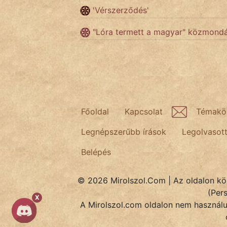
'Vérszerződés'
Népszerű szerzőink:
"Lóra termett a magyar" közmond
cinege
fantom
Hunor
Főoldal
Kapcsolat
Témakö
Jób Gedeon
Legnépszerűbb írások
Legolvasot
Láron Ádám
Belépés
mikkamakka
© 2026 Mirolszol.Com | Az oldalon közö
vörös ördög
(Per
X
A Mirolszol.com oldalon nem használun
nagyöreg