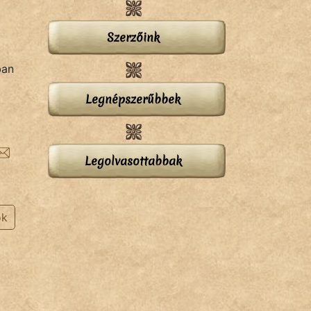
Szerzőink
ban
Legnépszerűbbek
Legolvasottabbak
ok