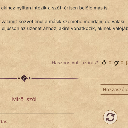
kihez nyíltan Intézik a szót; értsen belőle más is!
valamit közvetlenül a másik szemébe mondani, de valaki
eljusson az üzenet ahhoz, akire vonatkozik, akinek valójá
Hasznos volt az írás?
0
0
Hozzászól
Miről szól
dás