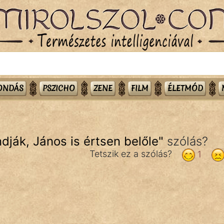
MONDÁS
PSZICHO
ZENE
FILM
ÉLETMÓD
ják, János is értsen belőle
"
szólás?
Tetszik ez a szólás?
1