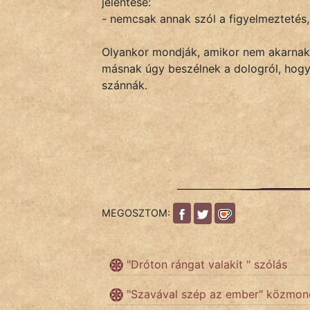
jelentése:
- nemcsak annak szól a figyelmeztetés, a
IRODALOM
Olyankor mondják, amikor nem akarnak 
másnak úgy beszélnek a dologról, hogy 
SZÓLÁS
szánnák.
És
KÖZMONDÁS
PSZICHO
ZENE
FILM
MEGOSZTOM:
ÉLETMÓD
"Dróton rángat valakit " szólás
MAGYARSÁG
És
"Szavával szép az ember" közmon
TÖRTÉNELEM