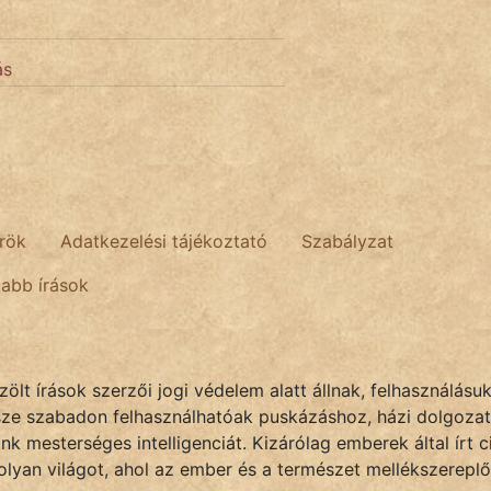
ás
rök
Adatkezelési tájékoztató
Szabályzat
tabb írások
lt írások szerzői jogi védelem alatt állnak, felhasználásu
sze szabadon felhasználhatóak puskázáshoz, házi dolgozat
k mesterséges intelligenciát. Kizárólag emberek által írt
olyan világot, ahol az ember és a természet mellékszereplő