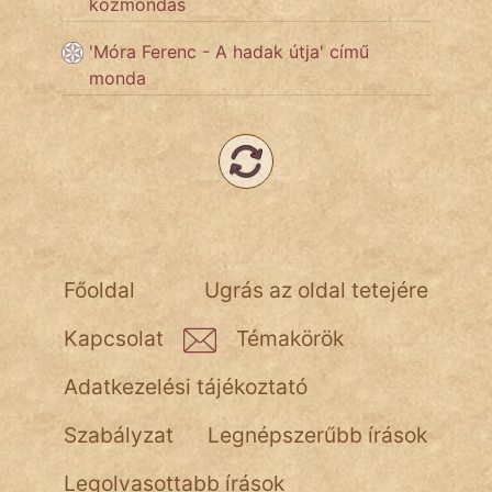
közmondás
'Móra Ferenc - A hadak útja' című
Népszerű szerzőink:
monda
cinege
fantom
Hunor
Jób Gedeon
Főoldal
Ugrás az oldal tetejére
Láron Ádám
Kapcsolat
Témakörök
mikkamakka
Adatkezelési tájékoztató
vörös ördög
Szabályzat
Legnépszerűbb írások
nagyöreg
Legolvasottabb írások