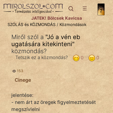
SZÓLÁS ÉS KÖZMONDÁS
témák:
JÁTÉK! Bölcsek Kavicsa
Bibliai
SZÓLÁS és KÖZMONDÁS
/
Közmondások
Kifejezések
Miről szól a
"
Jó a vén eb
ugatására kitekinteni
Közmondások
"
közmondás?
Rímelő
Tetszik ez a közmondás?
0
0
Szállóigék
153
Szóláscsoportok
Cinege
Szólások
jelentése:
Tréfás
- nem árt az öregek figyelmeztetését
megszívlelni