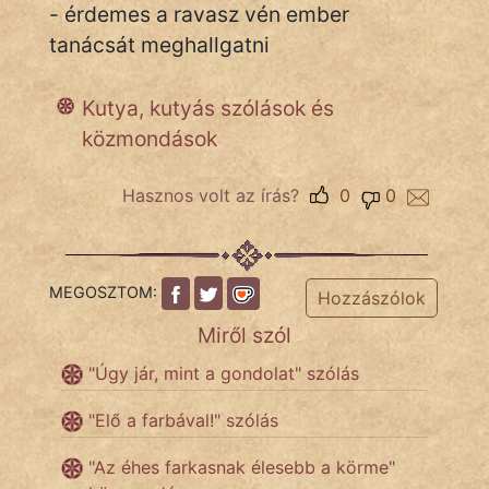
- érdemes a ravasz vén ember
tanácsát meghallgatni
IRODALOM
Kutya, kutyás szólások és
SZÓLÁS
közmondások
És
KÖZMONDÁS
Hasznos volt az írás?
0
0
PSZICHO
ZENE
MEGOSZTOM:
Hozzászólok
FILM
Miről szól
"Úgy jár, mint a gondolat" szólás
ÉLETMÓD
"Elő a farbával!" szólás
MAGYARSÁG
És
"Az éhes farkasnak élesebb a körme"
TÖRTÉNELEM