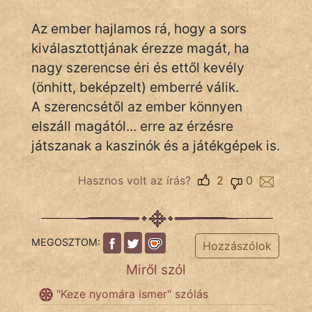
Az ember hajlamos rá, hogy a sors
kiválasztottjának érezze magát, ha
IRODALOM
nagy szerencse éri és ettől kevély
SZÓLÁS
(önhitt, beképzelt) emberré válik.
És
A szerencsétől az ember könnyen
KÖZMONDÁS
elszáll magától... erre az érzésre
játszanak a kaszinók és a játékgépek is.
PSZICHO
ZENE
Hasznos volt az írás?
2
0
FILM
MEGOSZTOM:
ÉLETMÓD
Hozzászólok
Miről szól
MAGYARSÁG
És
"Keze nyomára ismer" szólás
TÖRTÉNELEM