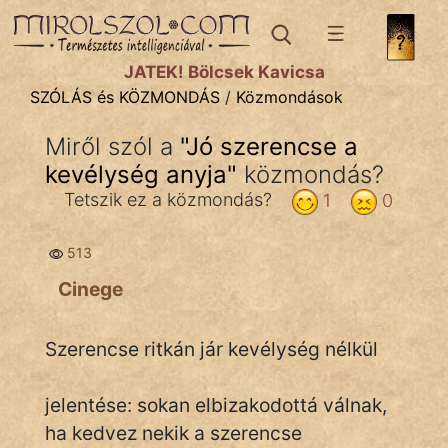
SZÓLÁS ÉS KÖZMONDÁS
témák:
JÁTÉK! Bölcsek Kavicsa
Bibliai
SZÓLÁS és KÖZMONDÁS
/
Közmondások
Kifejezések
Miről szól a
"
Jó szerencse a
kevélység anyja
Közmondások
"
közmondás?
Tetszik ez a közmondás?
1
0
Rímelő
513
Szállóigék
Cinege
Szóláscsoportok
Szólások
Szerencse ritkán jár kevélység nélkül
Tréfás
jelentése: sokan elbizakodottá válnak,
ha kedvez nekik a szerencse