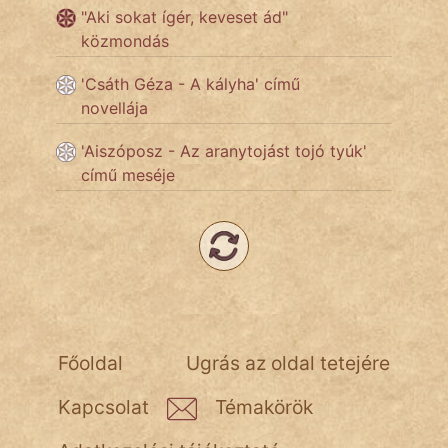
"Aki sokat ígér, keveset ád"
közmondás
Népszerű szerzőink:
'Csáth Géza - A kályha' című
novellája
cinege
'Aiszóposz - Az aranytojást tojó tyúk'
fantom
című meséje
Hunor
Jób Gedeon
Láron Ádám
mikkamakka
Főoldal
Ugrás az oldal tetejére
vörös ördög
Kapcsolat
Témakörök
nagyöreg