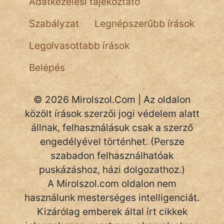
Adatkezelési tájékoztató
NapHold
Szabályzat
Legnépszerűbb írások
Név nélkül
Legolvasottabb írások
pszichopati
Belépés
szegény legény
Hoffer Botond
© 2026 Mirolszol.Com | Az oldalon
közölt írások szerzői jogi védelem alatt
szemfüles
állnak, felhasználásuk csak a szerző
engedélyével történhet. (Persze
szabadon felhasználhatóak
puskázáshoz, házi dolgozathoz.)
A Mirolszol.com oldalon nem
használunk mesterséges intelligenciát.
Kizárólag emberek által írt cikkek