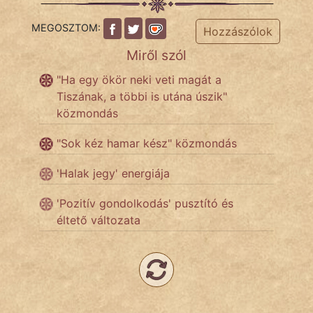
MEGOSZTOM:
Népszerű szerzőink:
Hozzászólok
Miről szól
cinege
"Ha egy ökör neki veti magát a
Tiszának, a többi is utána úszik"
fantom
közmondás
Hunor
"Sok kéz hamar kész" közmondás
Jób Gedeon
'Halak jegy' energiája
Láron Ádám
'Pozitív gondolkodás' pusztító és
éltető változata
mikkamakka
vörös ördög
nagyöreg