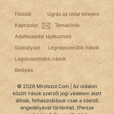
NapHold
Név nélkül
Főoldal
Ugrás az oldal tetejére
pszichopati
Kapcsolat
Témakörök
szegény legény
Adatkezelési tájékoztató
Hoffer Botond
Szabályzat
Legnépszerűbb írások
szemfüles
Legolvasottabb írások
Belépés
© 2026 Mirolszol.Com | Az oldalon
közölt írások szerzői jogi védelem alatt
állnak, felhasználásuk csak a szerző
engedélyével történhet. (Persze