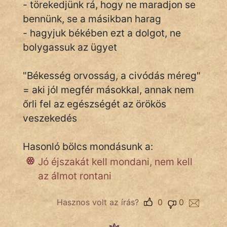
- törekedjünk rá, hogy ne maradjon se
bennünk, se a másikban harag
- hagyjuk békében ezt a dolgot, ne
IRODALOM
bolygassuk az ügyet
SZÓLÁS
És
"Békesség orvosság, a civódás méreg"
KÖZMONDÁS
= aki jól megfér másokkal, annak nem
őrli fel az egészségét az örökös
PSZICHO
veszekedés
ZENE
Hasonló bölcs mondásunk a:
FILM
Jó éjszakát kell mondani, nem kell
ÉLETMÓD
az álmot rontani
MAGYARSÁG
Hasznos volt az írás?
0
0
És
TÖRTÉNELEM