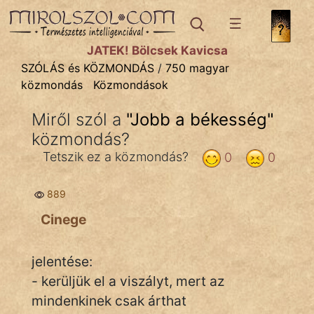
SZÓLÁS ÉS KÖZMONDÁS
témák:
JÁTÉK! Bölcsek Kavicsa
Bibliai
SZÓLÁS és KÖZMONDÁS
/
750 magyar
közmondás
Közmondások
Kifejezések
Miről szól a
"
Jobb a békesség
"
Közmondások
közmondás?
Rímelő
Tetszik ez a közmondás?
0
0
Szállóigék
889
Szóláscsoportok
Cinege
Szólások
jelentése:
Tréfás
- kerüljük el a viszályt, mert az
mindenkinek csak árthat