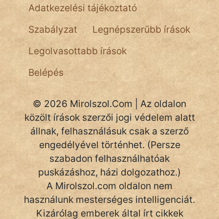
NapHold
Adatkezelési tájékoztató
Név nélkül
Szabályzat
Legnépszerűbb írások
pszichopati
Legolvasottabb írások
szegény legény
Belépés
Hoffer Botond
© 2026 Mirolszol.Com | Az oldalon
szemfüles
közölt írások szerzői jogi védelem alatt
állnak, felhasználásuk csak a szerző
engedélyével történhet. (Persze
szabadon felhasználhatóak
puskázáshoz, házi dolgozathoz.)
A Mirolszol.com oldalon nem
használunk mesterséges intelligenciát.
Kizárólag emberek által írt cikkek