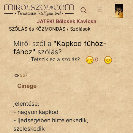
SZÓLÁS ÉS KÖZMONDÁS
témák:
JÁTÉK! Bölcsek Kavicsa
Bibliai
SZÓLÁS és KÖZMONDÁS
/
Szólások
Kifejezések
Miről szól a
"
Kapkod fűhöz-
fához
Közmondások
"
szólás?
Tetszik ez a szólás?
0
0
Rímelő
967
Szállóigék
Cinege
Szóláscsoportok
Szólások
jelentése:
- nagyon kapkod
Tréfás
- ijedségében hirtelenkedik,
szeleskedik