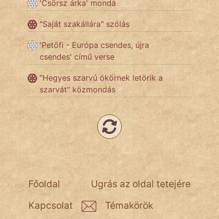
'Csörsz árka' monda
Népszerű szerzőink:
"Saját szakállára" szólás
'Petőfi - Európa csendes, újra
cinege
csendes' című verse
fantom
"Hegyes szarvú ökörnek letörik a
szarvát" közmondás
Hunor
Jób Gedeon
Láron Ádám
mikkamakka
vörös ördög
Főoldal
Ugrás az oldal tetejére
nagyöreg
Kapcsolat
Témakörök