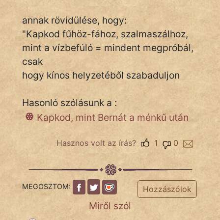
annak rövidülése, hogy:
"Kapkod fűhöz-fához, szalmaszálhoz,
IRODALOM
mint a vízbefúló = mindent megpróbál,
SZÓLÁS
csak
És
hogy kínos helyzetéből szabaduljon
KÖZMONDÁS
Hasonló szólásunk a :
PSZICHO
Kapkod, mint Bernát a ménkű után
ZENE
Hasznos volt az írás?
1
0
FILM
ÉLETMÓD
MEGOSZTOM:
MAGYARSÁG
Hozzászólok
És
Miről szól
TÖRTÉNELEM