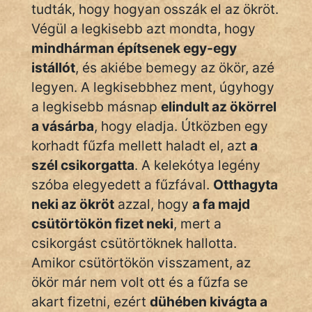
Monda
tudták, hogy hogyan osszák el az ökröt.
Végül a legkisebb azt mondta, hogy
Novella
mindhárman építsenek egy-egy
És
istállót
, és akiébe bemegy az ökör, azé
Elbeszélés
legyen. A legkisebbhez ment, úgyhogy
Regény
a legkisebb másnap
elindult az ökörrel
a vásárba
, hogy eladja. Útközben egy
Tanmese
korhadt fűzfa mellett haladt el, azt
a
Vers
szél csikorgatta
. A kelekótya legény
szóba elegyedett a fűzfával.
Otthagyta
neki az ökröt
azzal, hogy
a fa majd
csütörtökön fizet neki
, mert a
csikorgást csütörtöknek hallotta.
IRODALOM
Amikor csütörtökön visszament, az
ökör már nem volt ott és a fűzfa se
SZÓLÁS
akart fizetni, ezért
dühében kivágta a
És