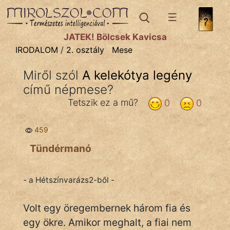
IRODALOM
témák:
JÁTÉK! Bölcsek Kavicsa
Dráma
IRODALOM
/
2. osztály
Mese
Elbeszélő
Miről szól
A kelekótya legény
Költemény
című népmese?
Eposz
Tetszik ez a mű?
0
0
Komédia
459
Kötelező
Tündérmanó
Legenda
- a Hétszínvarázs2-ből -
Mese
Volt egy öregembernek három fia és
Mitológia
egy ökre. Amikor meghalt, a fiai nem