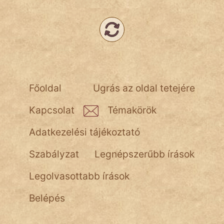
Hunor
Jób Gedeon
Láron Ádám
mikkamakka
Főoldal
Ugrás az oldal tetejére
vörös ördög
Kapcsolat
Témakörök
nagyöreg
Adatkezelési tájékoztató
NapHold
Szabályzat
Legnépszerűbb írások
Név nélkül
Legolvasottabb írások
pszichopati
Belépés
szegény legény