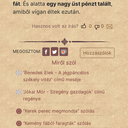
KÖZMONDÁS
fát
. És alatta
egy nagy üst pénzt talált
,
amiből vígan éltek ezután.
PSZICHO
Hasznos volt az írás?
0
0
ZENE
FILM
MEGOSZTOM:
ÉLETMÓD
Hozzászólok
Miről szól
MAGYARSÁG
És
'Benedek Elek - A jégpáncélos
TÖRTÉNELEM
székely vitéz' című meséje
'Jókai Mór - Szegény gazdagok' című
Népszerű szerzőink:
regénye
"Kerek perec megmondja" szólás
cinege
"Kemény fából faragták" szólás
fantom