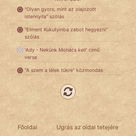
"Olyan gyors, mint az olajozott
Népszerű szerzőink:
istennyila" szólás
"Elment Kukutyinba zabot hegyezni"
cinege
szólás
fantom
'Ady - Nekünk Mohács kell' című
verse
Hunor
"A szem a lélek tükre" közmondás
Jób Gedeon
Láron Ádám
mikkamakka
vörös ördög
nagyöreg
Főoldal
Ugrás az oldal tetejére