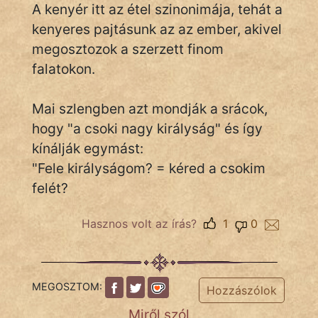
A kenyér itt az étel szinonimája, tehát a
kenyeres pajtásunk az az ember, akivel
megosztozok a szerzett finom
IRODALOM
falatokon.
SZÓLÁS
És
Mai szlengben azt mondják a srácok,
KÖZMONDÁS
hogy "a csoki nagy királyság" és így
kínálják egymást:
PSZICHO
"Fele királyságom? = kéred a csokim
ZENE
felét?
FILM
Hasznos volt az írás?
1
0
ÉLETMÓD
MAGYARSÁG
MEGOSZTOM:
És
Hozzászólok
TÖRTÉNELEM
Miről szól