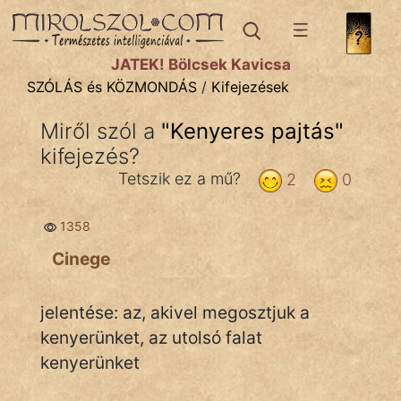
SZÓLÁS ÉS KÖZMONDÁS
témák:
JÁTÉK! Bölcsek Kavicsa
Bibliai
SZÓLÁS és KÖZMONDÁS
/
Kifejezések
Kifejezések
Miről szól a
"
Kenyeres pajtás
"
kifejezés?
Közmondások
Tetszik ez a mű?
2
0
Rímelő
1358
Szállóigék
Cinege
Szóláscsoportok
Szólások
jelentése: az, akivel megosztjuk a
kenyerünket, az utolsó falat
Tréfás
kenyerünket