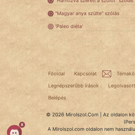
"Hámozva szereti a szőlőt" szólás
Népszerű szerzőink:
"Magyar anya szülte" szólás
'Paleo diéta'
cinege
fantom
Hunor
Jób Gedeon
Főoldal
Kapcsolat
Témakö
Láron Ádám
Legnépszerűbb írások
Legolvasot
mikkamakka
Belépés
vörös ördög
© 2026 Mirolszol.Com | Az oldalon közö
(Per
nagyöreg
X
A Mirolszol.com oldalon nem használun