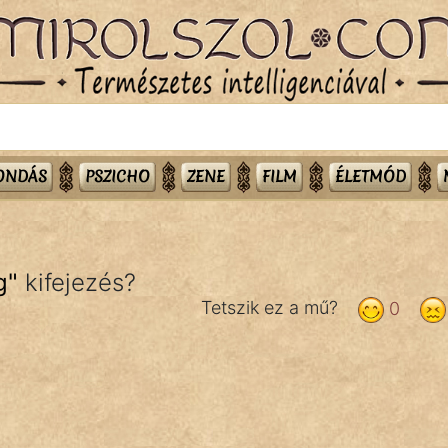
MONDÁS
PSZICHO
ZENE
FILM
ÉLETMÓD
g
"
kifejezés?
Tetszik ez a mű?
0