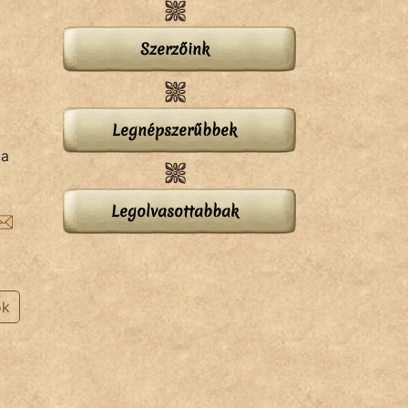
Szerzőink
Legnépszerűbbek
 a
Legolvasottabbak
ok