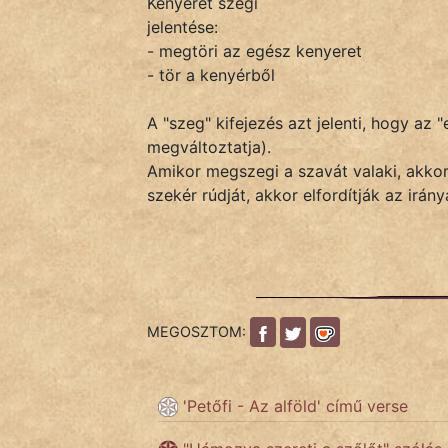
Kenyerét szegi
jelentése:
- megtöri az egész kenyeret
IRODALOM
- tör a kenyérből
SZÓLÁS
A "szeg" kifejezés azt jelenti, hogy az
És
megváltoztatja).
KÖZMONDÁS
Amikor megszegi a szavát valaki, akkor
szekér rúdját, akkor elfordítják az irány
PSZICHO
ZENE
FILM
MEGOSZTOM:
ÉLETMÓD
MAGYARSÁG
'Petőfi - Az alföld' című verse
És
TÖRTÉNELEM