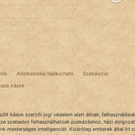
rök
Adatkezelési tájékoztató
Szabályzat
tabb írások
lt írások szerzői jogi védelem alatt állnak, felhasználásu
sze szabadon felhasználhatóak puskázáshoz, házi dolgozat
k mesterséges intelligenciát. Kizárólag emberek által írt