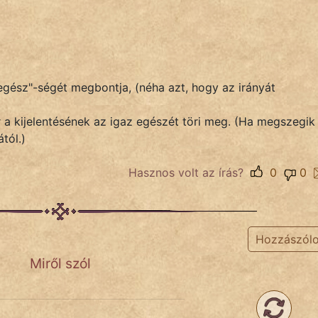
 "egész"-ségét megbontja, (néha azt, hogy az irányát
 a kijelentésének az igaz egészét töri meg. (Ha megszegik
ától.)
Hasznos volt az írás?
0
0
Hozzászól
Miről szól