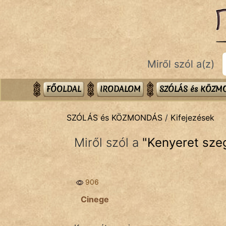
SZÓLÁS ÉS KÖZMONDÁS
témák:
Bibliai
Miről szól a(z)
Kifejezések
Közmondások
FŐOLDAL
IRODALOM
SZÓLÁS és KÖZ
Rímelő
SZÓLÁS és KÖZMONDÁS
/
Kifejezések
Szállóigék
Miről szól a
"
Kenyeret sze
Szóláscsoportok
Szólások
906
Tréfás
Cinege